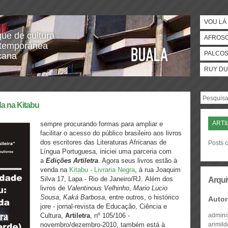
VOU LÁ 
gue de cultura
AFROS
temporânea
PALCO
icana
RUY DU
da na Kitabu
ARTI
sempre procurando formas para ampliar e
facilitar o acesso do público brasileiro aos livros
dos escritores das Literaturas Africanas de
Posts c
Língua Portuguesa, iniciei uma parceria com
a
Edições Artiletra
. Agora seus livros estão à
venda na
Kitabu - Livraria Negra
, à rua Joaquim
Silva 17, Lapa - Rio de Janeiro/RJ. Além dos
Arqui
livros de
Valentinous Velhinho
,
Mario Lucio
Sousa
,
Kaká Barbosa
, entre outros, o histórico
Autor
jore - jornal-revista de Educação, Ciência e
Cultura,
Artiletra
, nº 105/106 -
admini
novembro/dezembro-2010, também está à
arimil