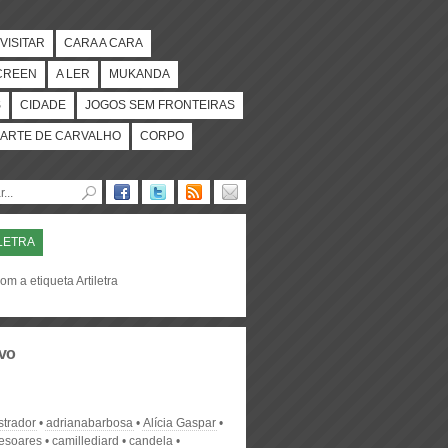
VISITAR
CARA A CARA
CREEN
A LER
MUKANDA
S
CIDADE
JOGOS SEM FRONTEIRAS
ARTE DE CARVALHO
CORPO
LETRA
om a etiqueta Artiletra
vo
strador
adrianabarbosa
Alícia Gaspar
desoares
camillediard
candela