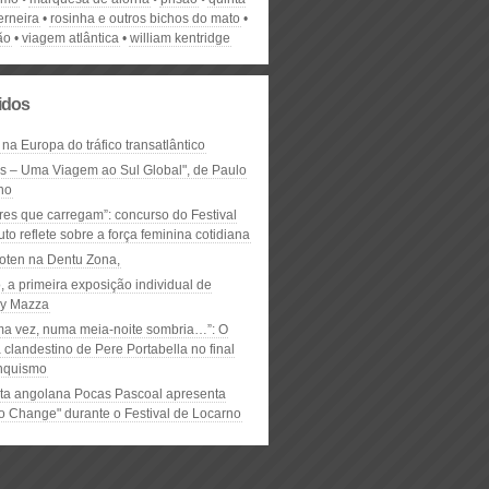
erneira
rosinha e outros bichos do mato
ão
viagem atlântica
william kentridge
lidos
 na Europa do tráfico transatlântico
ós – Uma Viagem ao Sul Global", de Paulo
ho
res que carregam”: concurso do Festival
to reflete sobre a força feminina cotidiana
oten na Dentu Zona,
, a primeira exposição individual de
y Mazza
ma vez, numa meia-noite sombria…”: O
clandestino de Pere Portabella no final
nquismo
ta angolana Pocas Pascoal apresenta
to Change" durante o Festival de Locarno