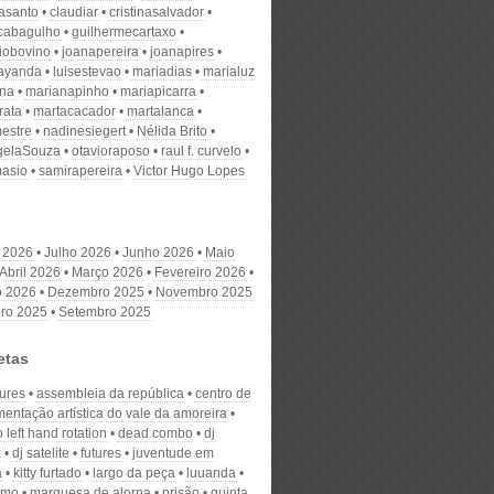
nasanto
claudiar
cristinasalvador
scabagulho
guilhermecartaxo
iobovino
joanapereira
joanapires
ayanda
luisestevao
mariadias
marialuz
ana
marianapinho
mariapicarra
rata
martacacador
martalanca
estre
nadinesiegert
Nélida Brito
gelaSouza
otavioraposo
raul f. curvelo
masio
samirapereira
Victor Hugo Lopes
 2026
Julho 2026
Junho 2026
Maio
Abril 2026
Março 2026
Fevereiro 2026
o 2026
Dezembro 2025
Novembro 2025
ro 2025
Setembro 2025
etas
tures
assembleia da república
centro de
entação artística do vale da amoreira
o left hand rotation
dead combo
dj
x
dj satelite
futures
juventude em
a
kitty furtado
largo da peça
luuanda
smo
marquesa de alorna
prisão
quinta