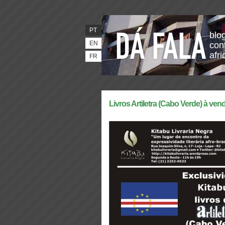
PT
blo
EN
con
afr
FR
Livros Artiletra (Cabo Verde) à ven