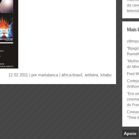
da cav
televis
Mais 
vítimas
"Bijag
Ramal
“Mulhe
do Minu
Fred M
12.02.2011 | por
martalanca
|
áfrica-brasil
,
artiletra
,
kitabu
Cortejo
Anthon
“Era u
cinema 
do Fra
Cineas
"Time 
Apoio