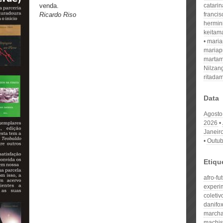
venda.
catari
Ricardo Riso
franci
hermin
keitam
mari
mariap
martam
Nilzan
ritada
Data
Agosto
2026
Janeir
Outub
Etiqu
afro-fu
experim
coletiv
danifo
march
machi