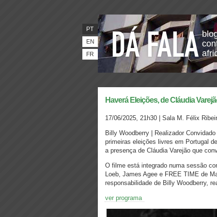
PT
blo
EN
con
afr
FR
Haverá Eleições, de Cláudia Varej
17/06/2025, 21h30 | Sala M. Félix Ribe
Billy Woodberry | Realizador Convidado 
primeiras eleições livres em Portugal d
a presença de Cláudia Varejão que conv
O filme está integrado numa sessão co
Loeb, James Agee e FREE TIME de Man
responsabilidade de Billy Woodberry, r
ver programa