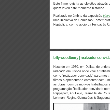
Este filme revisita as eleições atravé
quem viveu este momento histórico.
Realizado no âmbito da exposição
Have
uma iniciativa da Comissão Comemorati
República, com o apoio da Fundação C
billy woodberry | realizador convi
Nascido em 1950, em Dallas, de onde se
radicado em Lisboa onde vive e trabal
como “realizador convidado” para mostra
filmes a apresentar e comentar com u
as obras, com os motivos trabalhados e
programação Realizador convidado apr
Rappaport, Abi Feijó, Jean-Claude Rouss
Lehman, Regina Guimarães & Saguenai