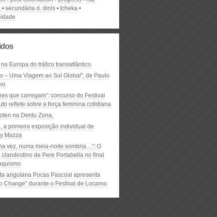
a
secundária d. dinis
tcheka
sidade
lidos
 na Europa do tráfico transatlântico
ós – Uma Viagem ao Sul Global", de Paulo
ho
res que carregam”: concurso do Festival
to reflete sobre a força feminina cotidiana
oten na Dentu Zona,
, a primeira exposição individual de
y Mazza
ma vez, numa meia-noite sombria…”: O
clandestino de Pere Portabella no final
nquismo
ta angolana Pocas Pascoal apresenta
to Change" durante o Festival de Locarno