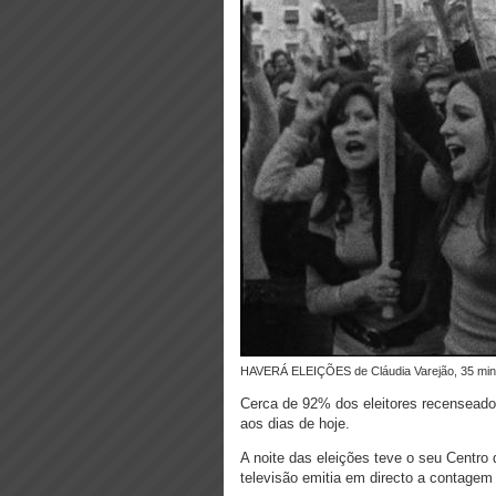
HAVERÁ ELEIÇÕES de Cláudia Varejão, 35 min
Cerca de 92% dos eleitores recenseado
aos dias de hoje.
A noite das eleições teve o seu Centro
televisão emitia em directo a contagem