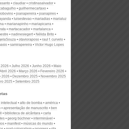
nasanto
claudiar
cristinasalvador
scabagulho
guilhermecartaxo
iobovino
joanapereira
joanapires
ayanda
luisestevao
mariadias
marialuz
ana
marianapinho
mariapicarra
rata
martacacador
martalanca
estre
nadinesiegert
Nélida Brito
gelaSouza
otavioraposo
raul f. curvelo
masio
samirapereira
Victor Hugo Lopes
 2026
Julho 2026
Junho 2026
Maio
Abril 2026
Março 2026
Fevereiro 2026
o 2026
Dezembro 2025
Novembro 2025
ro 2025
Setembro 2025
etas
intelectual
alto de bomba
américa
b
apresentação de manuscrito
ben
ll
biblioteca de alcântara
carla
des
georg büchner
interminável
rios
manifest
músicas do mundo
os
post-colonialism
progress
rita