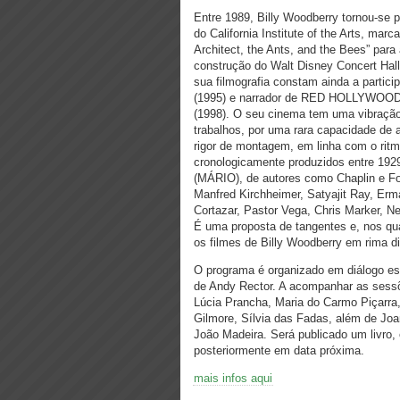
Entre 1989, Billy Woodberry tornou-se p
do California Institute of the Arts, ma
Architect, the Ants, and the Bees” para
construção do Walt Disney Concert Hal
sua filmografia constam ainda a parti
(1995) e narrador de RED HOLLYWOO
(1998). O seu cinema tem uma vibração 
trabalhos, por uma rara capacidade de a
rigor de montagem, em linha com o ritm
cronologicamente produzidos entre 19
(MÁRIO), de autores como Chaplin e Fo
Manfred Kirchheimer, Satyajit Ray, Erm
Cortazar, Pastor Vega, Chris Marker, Ne
É uma proposta de tangentes e, nos qu
os filmes de Billy Woodberry em rima d
O programa é organizado em diálogo est
de Andy Rector. A acompanhar as sessõe
Lúcia Prancha, Maria do Carmo Piçarra,
Gilmore, Sílvia das Fadas, além de Jo
João Madeira. Será publicado um livro, 
posteriormente em data próxima.
mais infos aqui