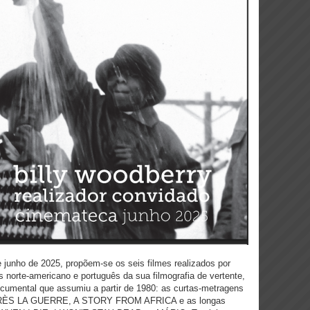
junho de 2025, propõem-se os seis filmes realizados por
s norte-americano e português da sua filmografia de vertente,
documental que assumiu a partir de 1980: as curtas-metragens
S LA GUERRE, A STORY FROM AFRICA e as longas