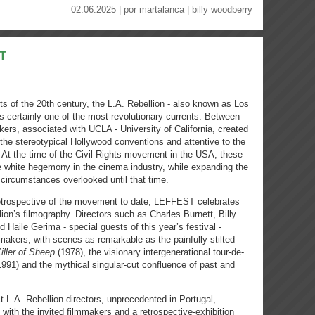
02.06.2025 | por
martalanca
|
billy woodberry
ST
 of the 20th century, the L.A. Rebellion - also known as Los
 certainly one of the most revolutionary currents. Between
kers, associated with UCLA - University of California, created
he stereotypical Hollywood conventions and attentive to the
. At the time of the Civil Rights movement in the USA, these
e white hegemony in the cinema industry, while expanding the
 circumstances overlooked until that time.
trospective of the movement to date, LEFFEST celebrates
llion’s filmography. Directors such as Charles Burnett, Billy
Haile Gerima - special guests of this year’s festival -
akers, with scenes as remarkable as the painfully stilted
iller of Sheep
(1978), the visionary intergenerational tour-de-
991) and the mythical singular-cut confluence of past and
t L.A. Rebellion directors, unprecedented in Portugal,
with the invited filmmakers and a retrospective-exhibition