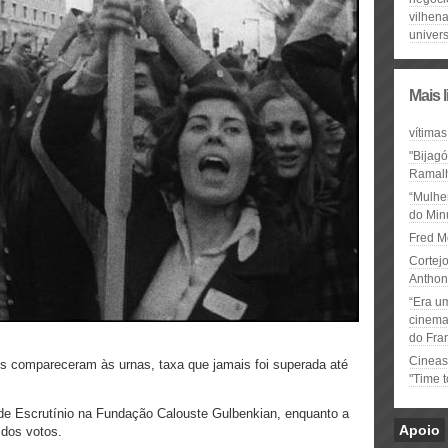
vilhen
univer
Mais 
vítimas
"Bijag
Ramal
“Mulhe
do Minu
Fred M
Cortejo
Anthon
“Era u
cinema 
do Fra
Cineas
s compareceram às urnas, taxa que jamais foi superada até
"Time 
 de Escrutínio na Fundação Calouste Gulbenkian, enquanto a
Apoio
 dos votos.