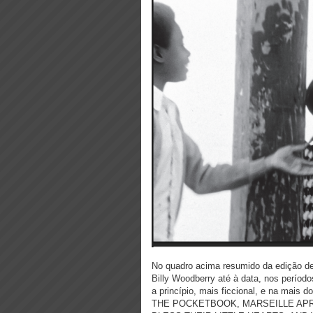
No quadro acima resumido da edição de 
Billy Woodberry até à data, nos período
a princípio, mais ficcional, e na mais 
THE POCKETBOOK, MARSEILLE APRÈ