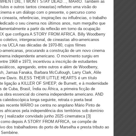
WHEN I DIE, I WON’T STAY DEAD…, MÁRIO. Também as
tulos e outros tantos cineastas) refletem uma visão do
cinema e um diálogo com o presente, o percurso como
cineasta, referências, inspirações ou influências, o trabalho
dedicado o seu cinema nos últimos anos, num mergulho que
ndamentalmente a partir da reflexão em torno da ocupação
lo XX que configura A STORY FROM AFRICA. Billy Woodberry
 coletivo, intergeracional, de cineastas afro-americanos
o na UCLA nas décadas de 1970-80, cujos filmes
ro-americanas, procurando a construção de um novo cinema
o cinema independente americano. O movimento surgiu em
entre 1968 e 1973, incentivou a inscrição de estudantes
asiáticos, agregando, entre outros e além de Woodberry,
ash, Jamaa Fanaka, Barbara McCullough, Larry Clark, Alile
 irene Davis. BLESS THEIR LITTLE HEARTS é um título
te ligação a KILLER OF SHEEP, de Burnett, e à modernidade
 de Cuba, Brasil, Índia ou África, a primeira ficção de
a obra essencial do cinema independente americano. AND
leidoscópica longa seguinte, retrata o poeta beat
is recente MÁRIO se centra no angolano Mário Pinto de
 africanos pela independência dos territórios sob domínio
rry | realizador convidado junho 2025 cinemateca [3]
como depois A STORY FROM AFRICA, se compõe de
tivo dos trabalhadores do porto de Marselha e presta tributo ao
e Sembène.