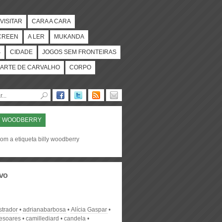
VISITAR
CARA A CARA
CREEN
A LER
MUKANDA
S
CIDADE
JOGOS SEM FRONTEIRAS
ARTE DE CARVALHO
CORPO
Y WOODBERRY
om a etiqueta billy woodberry
vo
strador
adrianabarbosa
Alícia Gaspar
desoares
camillediard
candela