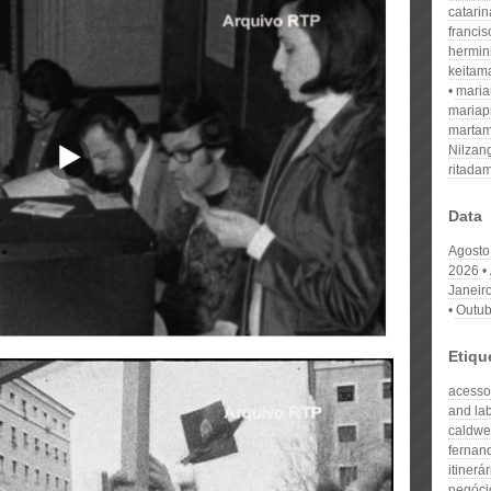
catari
franci
hermin
keitam
mari
mariap
martam
Nilzan
ritada
Data
Agosto
2026
Janeir
Outub
Etiqu
acesso 
and la
caldwe
fernan
itinerá
negóci