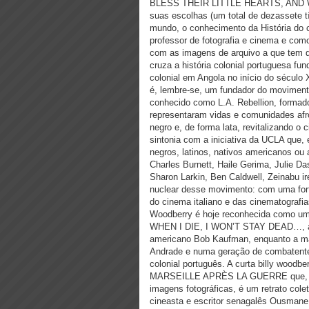
BLESS THEIR LITTLE HEARTS, AND 
suas escolhas (um total de dezassete tí
mundo, o conhecimento da História do 
professor de fotografia e cinema e como 
com as imagens de arquivo a que tem 
cruza a história colonial portuguesa fu
colonial em Angola no início do sécu
é, lembre-se, um fundador do movimento
conhecido como L.A. Rebellion, formad
representaram vidas e comunidades af
negro e, de forma lata, revitalizando 
sintonia com a iniciativa da UCLA que, 
negros, latinos, nativos americanos ou 
Charles Burnett, Haile Gerima, Julie D
Sharon Larkin, Ben Caldwell, Zeinabu
nuclear desse movimento: com uma for
do cinema italiano e das cinematografias
Woodberry é hoje reconhecida como um
WHEN I DIE, I WON’T STAY DEAD…, a ca
americano Bob Kaufman, enquanto a ma
Andrade e numa geração de combatentes
colonial português. A curta billy woodbe
MARSEILLE APRÈS LA GUERRE que, 
imagens fotográficas, é um retrato cole
cineasta e escritor senagalês Ousman