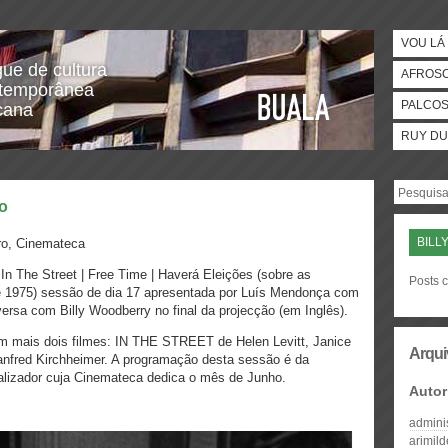
VOU LÁ 
gue de cultura
AFROS
temporânea
PALCO
icana
RUY DU
ão
BILL
iro, Cinemateca
In The Street | Free Time |
Haverá Eleições (
sobre as
Posts c
e 1975)
sessão de dia 17 apresentada por Luís Mendonça com
ersa com Billy Woodberry no final da projecção (em Inglês).
m mais dois filmes: IN THE STREET de Helen Levitt, Janice
Arqui
fred Kirchheimer. A programação desta sessão é da
ealizador cuja Cinemateca dedica o mês de Junho.
Autor
admini
arimil