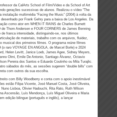
rofessor da CalArts School of Film/Video e da School of Art
rcando gerações sucessivas de alunos. Realizou o vídeo “The
 a instalação multimédia “Facing the Music” (2004) à volta da
l desenhado por Frank Gehry para a baixa de Los Angeles. Da
cipação como ator em WHEN IT RAINS de Charles Burnett
D de Thom Andersen e FOUR CORNERS de James Benning
de franca intensidade, distinguindo-se, nos últimos
rticulação de materiais, trabalho com os arquivos, fluidez,
o musical dos primeiros filmes. O programa reúne filmes
29 (o raro VOYAGE EN ANGOLA, de Marcel Borle) e 2024
rd, Helen Levitt, Janice Loeb, James Agee, Sidney Meyers,
anno Olmi, Emile De Antonio, Santiago Álvarez, Octavio
lson Pereira dos Santos e Eduardo Coutinho ou Mila Turajlic.
atro sábados do mês, as sessões sugerem “double bills” com
ireta com outros da sua escolha.
reito com Billy Woodberry e conta com o apoio inestimável
s estão Filipa Vicente, José Manuel Costa, José Oliveira,
 Nuno Lisboa, Olivier Hadouchi, Rita Rato, Ruth Wilson
ana Ascensão, Luís Mendonça, Luís Miguel Oliveira e Maria
em edição bilingue (português e inglês), a lançar