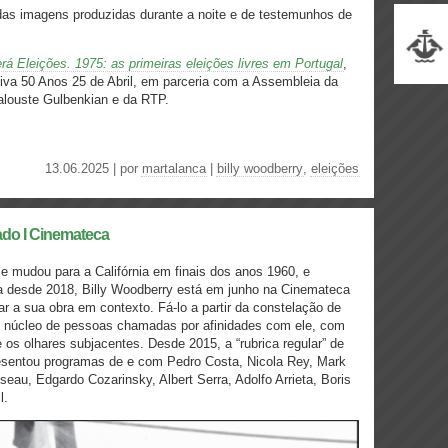
s das imagens produzidas durante a noite e de testemunhos de
rá Eleições. 1975: as primeiras eleições livres em Portugal
,
va 50 Anos 25 de Abril, em parceria com a Assembleia da
alouste Gulbenkian e da RTP.
13.06.2025 | por
martalanca
|
billy woodberry
,
eleições
dado I Cinemateca
 mudou para a Califórnia em finais dos anos 1960, e
ha desde 2018, Billy Woodberry está em junho na Cinemateca
r a sua obra em contexto. Fá-lo a partir da constelação de
m núcleo de pessoas chamadas por afinidades com ele, com
 os olhares subjacentes. Desde 2015, a “rubrica regular” de
esentou programas de e com Pedro Costa, Nicola Rey, Mark
eau, Edgardo Cozarinsky, Albert Serra, Adolfo Arrieta, Boris
l.