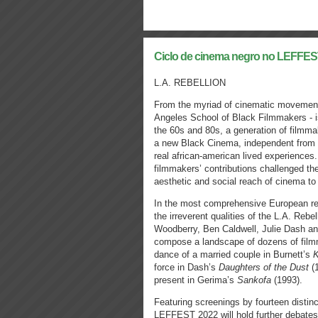
Ciclo de cinema negro no LEFFE
L.A. REBELLION
From the myriad of cinematic movements
Angeles School of Black Filmmakers - is
the 60s and 80s, a generation of filmma
a new Black Cinema, independent from t
real african-american lived experiences
filmmakers’ contributions challenged th
aesthetic and social reach of cinema to
In the most comprehensive European re
the irreverent qualities of the L.A. Rebe
Woodberry, Ben Caldwell, Julie Dash and 
compose a landscape of dozens of filmm
dance of a married couple in Burnett’s
K
force in Dash’s
Daughters of the Dust
(1
present in Gerima’s
Sankofa
(1993).
Featuring screenings by fourteen distinc
LEFFEST 2022 will hold further debates 