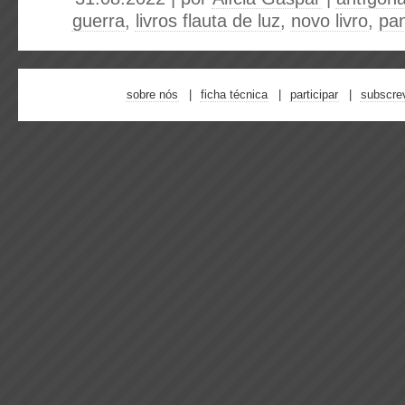
guerra
,
livros flauta de luz
,
novo livro
,
pa
sobre nós
ficha técnica
participar
subscre