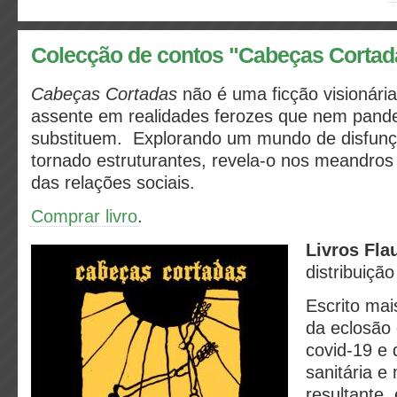
Colecção de contos "Cabeças Cortad
Cabeças Cortadas
não é uma ficção visionári
assente em realidades ferozes que nem pand
substituem. Explorando um mundo de disfun
tornado estruturantes, revela-o nos meandro
das relações sociais.
Comprar livro
.
Livros Fla
distribuiçã
Escrito mai
da eclosão
covid-19 e 
sanitária e
resultante,