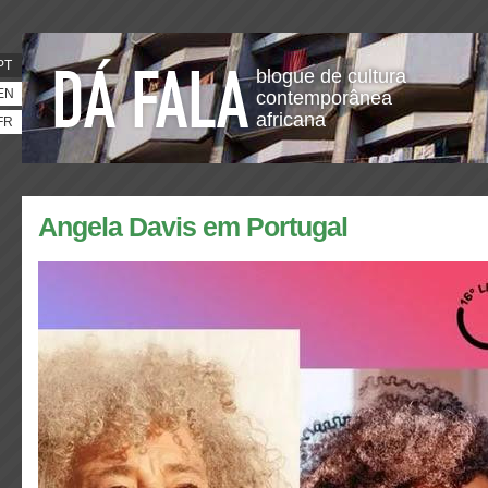
PT
blogue de cultura
EN
contemporânea
africana
FR
Angela Davis em Portugal