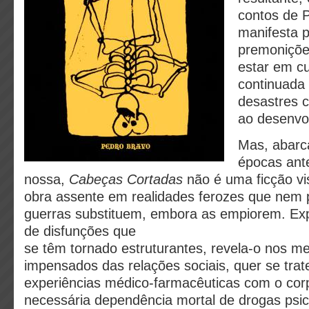
contos de 
manifesta p
premoniçõe
estar em c
continuada 
desastres c
ao desenvo
Mas, abar
épocas ante
nossa,
Cabeças Cortadas
não é uma ficção vi
obra assente em realidades ferozes que ne
guerras substituem, embora as empiorem. E
de disfunções que
se têm tornado estruturantes, revela-o nos m
impensados das relações sociais, quer se trat
experiências médico-farmacêuticas com o co
necessária dependência mortal de drogas psic