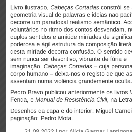
Livro ilustrado,
Cabeças Cortadas
constrói-se
geometria visual de palavras e ideias não pací
decorre um paradoxal realismo semântico. A
voluntários no ritmo dos contos desvendam, n
duplos sentidos e amiúde miríades de signific
poderosa e ágil estrutura da composição literá
desta miríade decorra confusão. O sentido d
sem nunca ser descritivo, vibrante de fúria e
imaginação,
Cabeças Cortadas
– cuja persona
corpo humano – deixa-nos o registo de que a
assentam numa violência grandemente oculta
Pedro Bravo publicou anteriormente os livros
Fenda, e
Manual de Resistência Civil
, na Letra
Desenhos da capa e do interior: Miguel Carnei
paginação: Pedro Mota.
31.08.2022 | por
Alícia Gaspar
|
antígon