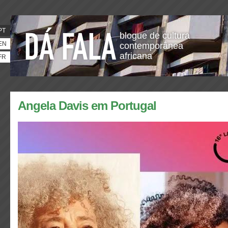
PT
blogue de cultura
EN
contemporânea
africana
FR
Angela Davis em Portugal