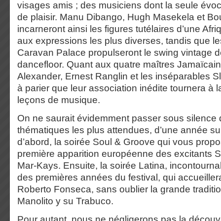
visages amis ; des musiciens dont la seule évoca
de plaisir. Manu Dibango, Hugh Masekela et Bo
incarneront ainsi les figures tutélaires d’une Af
aux expressions les plus diverses, tandis que le
Caravan Palace propulseront le swing vintage d
dancefloor. Quant aux quatre maîtres Jamaïcai
Alexander, Ernest Ranglin et les inséparables Sly
à parier que leur association inédite tournera à 
leçons de musique.
On ne saurait évidemment passer sous silence 
thématiques les plus attendues, d’une année sur l
d’abord, la soirée Soul & Groove qui vous propos
première apparition européenne des excitants 
Mar-Kays. Ensuite, la soirée Latina, incontourn
des premières années du festival, qui accueiller
Roberto Fonseca, sans oublier la grande traditi
Manolito y su Trabuco.
Pour autant, nous ne négligerons pas la découv