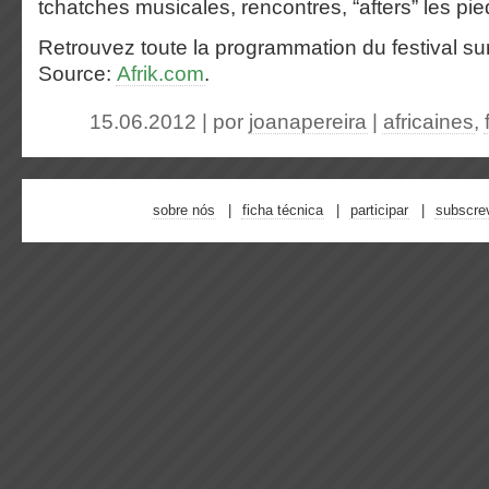
tchatches musicales, rencontres, “afters” les p
Retrouvez toute la programmation du festival su
Source:
Afrik.com
.
15.06.2012 | por
joanapereira
|
africaines
,
sobre nós
ficha técnica
participar
subscre