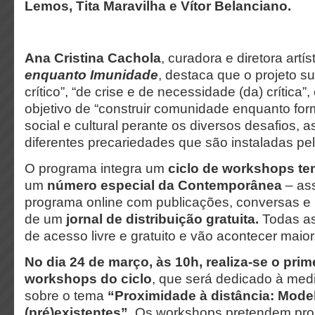
Lemos, Tita Maravilha e Vítor Belanciano.
Ana Cristina Cachola
, curadora e diretora artí
enquanto Imunidade
, destaca que o projeto 
crítico”, “de crise e de necessidade (da) crítica”,
objetivo de “construir comunidade enquanto fo
social e cultural perante os diversos desafios, a
diferentes precariedades que são instaladas pela
O programa integra um
ciclo de workshops te
um
número especial da Contemporânea
– as
programa online com publicações, conversas e 
de um
jornal de distribuição gratuita.
Todas as
de acesso livre e gratuito e vão acontecer maior
No dia 24 de março, às 10h, realiza-se o prim
workshops do ciclo
, que será dedicado à med
sobre o tema
“Proximidade à distância: Mode
(pré)existentes”
. Os workshops pretendem pro