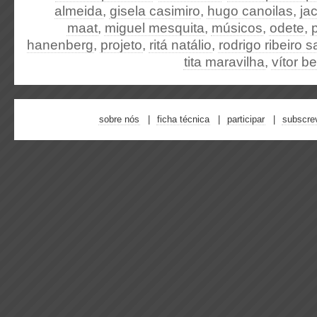
almeida
,
gisela casimiro
,
hugo canoilas
,
ja
maat
,
miguel mesquita
,
músicos
,
odete
,
hanenberg
,
projeto
,
ritá natálio
,
rodrigo ribeiro s
tita maravilha
,
vítor b
sobre nós
ficha técnica
participar
subscre