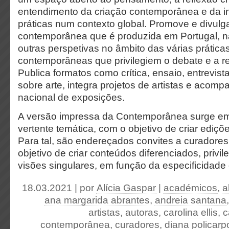
entendimento da criação contemporânea e da i
práticas num contexto global. Promove e divulga
contemporânea que é produzida em Portugal, 
outras perspetivas no âmbito das várias práticas
contemporâneas que privilegiem o debate e a ref
Publica formatos como crítica, ensaio, entrevista
sobre arte, integra projetos de artistas e acom
nacional de exposições.
A versão impressa da Contemporânea surge e
vertente temática, com o objetivo de criar ediçõe
Para tal, são endereçados convites a curadores
objetivo de criar conteúdos diferenciados, privi
visões singulares, em função da especificidade
18.03.2021 | por
Alícia Gaspar
|
académicos
,
a
ana margarida abrantes
,
andreia santana
artistas
,
autoras
,
carolina ellis
,
c
contemporânea
,
curadores
,
diana policarp