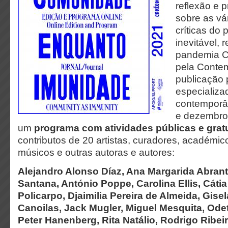
reflexão e p
sobre as vá
críticas do 
inevitável, 
pandemia C
pela Conte
publicação
especializa
contemporâ
e dezembro
um
programa com atividades públicas e grat
contributos de 20 artistas, curadores, académicos
músicos e outras autoras e autores:
Alejandro Alonso Díaz, Ana Margarida Abrant
Santana, António Poppe, Carolina Ellis, Cátia
Policarpo, Djaimilia Pereira de Almeida, Gise
Canoilas, Jack Mugler, Miguel Mesquita, Odet
Peter Hanenberg, Rita Natálio, Rodrigo Ribeir