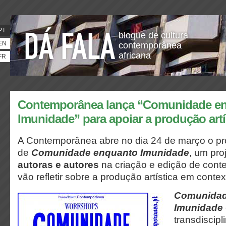
PT
blogue de cultura
EN
contemporânea
africana
FR
Contemporânea lança “Comunidade e
Imunidade” para apoiar a produção artí
A Contemporânea abre no dia 24 de março o p
de
Comunidade enquanto Imunidade
, um pro
autoras e autores
na criação e edição de cont
vão refletir sobre a produção artística em contex
Comunidad
Imunidade
transdiscipl