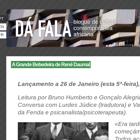
PT
blogue de cultura
EN
contemporânea
africana
FR
A Grande Bebedeira de René Daumal
Lançamento a 26 de Janeiro (esta 5ª-feira), 
Leitura por Bruno Humberto e Gonçalo Alegri
Conversa com Lurdes Júdice (tradutora) e Va
da Fenda e psicanalista/psicoterapeuta).
«Era tar
começámo
Todos ac