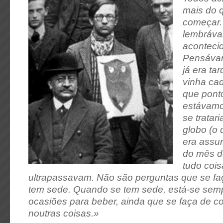
mais do 
começar.
lembráva
acontecid
Pensáva
já era ta
vinha ca
que pont
estávamo
se trata
globo (o 
era assun
do mês d
tudo coi
ultrapassavam. Não são perguntas que se f
tem sede. Quando se tem sede, está-se semp
ocasiões para beber, ainda que se faça de c
noutras coisas.»