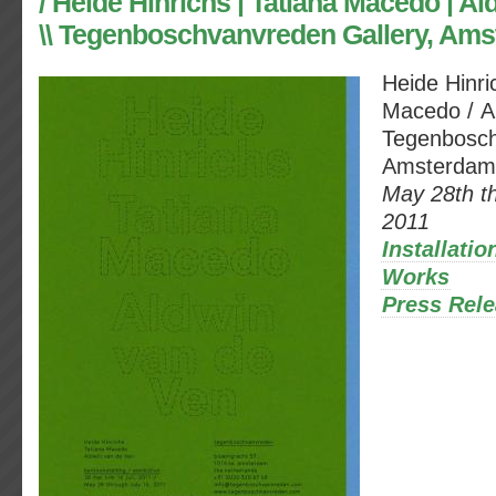
/ Heide Hinrichs | Tatiana Macedo | A
\\ Tegenboschvanvreden Gallery, Am
Heide Hinri
Macedo / A
Tegenbosch
Amsterdam
May 28th th
2011
Installati
Works
Press Rel