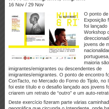
16 Nov / 29 Nov
O ponto de 
Exposição f
foi lançado
Workshop d
direcciona
jovens de m
nacionalida
portuguesa
maioria são
imigrantes/emigrantes ou descendentes de
imigrantes/emigrantes. O ponto de encontro f
ConTacto, no Mercado do Forno do Tijolo, no 
foi este título e o desafio lançado aos jovens 
criarem um retrato de “outro” e um auto-retrat
Deste exercício fizeram parte várias caminha
geográfica que circunda o Intendente, onde h