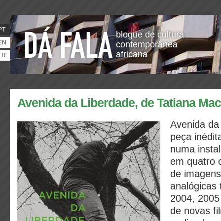
PT
blogue de cultura
EN
contemporânea
africana
FR
Avenida da Liberdade, de Tatiana Ma
Avenida da
peça inédit
numa insta
em quatro 
de imagens 
analógicas
2004, 2005
de novas f