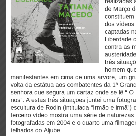
realizadas
de Março d
constituem 
dos vídeos
captadas n
Liberdade 
contra as 
austeridade
três situaç
homem que 
manifestantes em cima de uma árvore, um gr
volta da estátua aos combatentes da 1ª Gran
senhora que segura um cartaz onde se lê “ 
nos”. A estas três situações juntei uma fotogr
escultura de Rodin (intitulada “Irmão e irmã”)
terceiro vídeo mostra uma série de naturezas
fotografadas em 2004 e o quarto uma filmagem
telhados do Aljube.