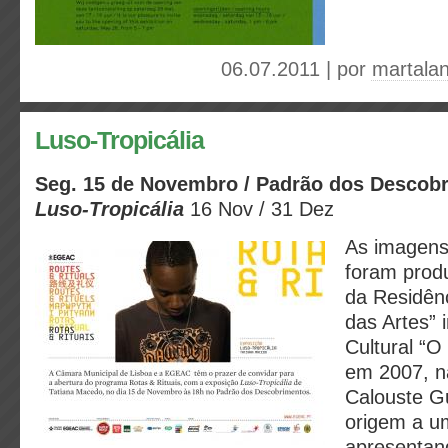
06.07.2011 | por
martala
Luso-Tropicália
Seg. 15 de Novembro / Padrão dos Descobr
Luso-Tropicália
16 Nov / 31 Dez
As imagens
foram prod
da Residênci
das Artes” 
Cultural “
em 2007, n
Calouste G
origem a um
apresentan