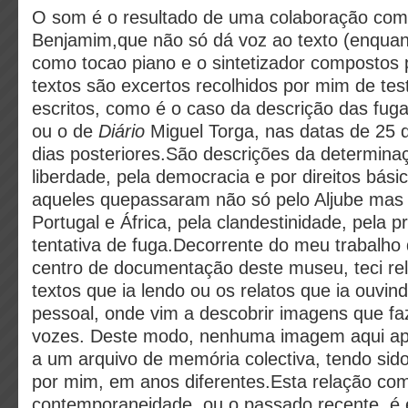
O som é o resultado de uma colaboração com
Benjamim,que não só dá voz ao texto (enquan
como tocao piano e o sintetizador compostos 
textos são excertos recolhidos por mim de t
escritos, como é o caso da descrição das fug
ou o de
Diário
Miguel Torga, nas datas de 25 d
dias posteriores.São descrições da determinaç
liberdade, pela democracia e por direitos bási
aqueles quepassaram não só pelo Aljube mas 
Portugal e África, pela clandestinidade, pela p
tentativa de fuga.Decorrente do meu trabalho
centro de documentação deste museu, teci re
textos que ia lendo ou os relatos que ia ouvin
pessoal, onde vim a descobrir imagens que f
vozes. Deste modo, nenhuma imagem aqui ap
a um arquivo de memória colectiva, tendo sid
por mim, em anos diferentes.Esta relação co
contemporaneidade, ou o passado recente, é 