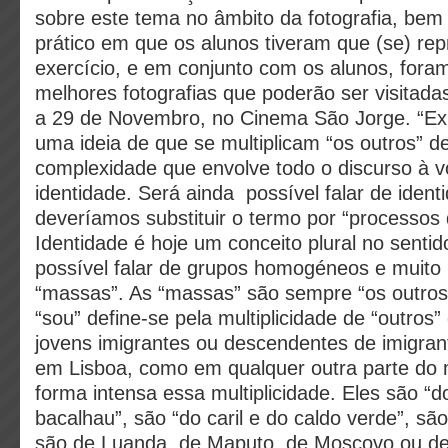
sobre este tema no âmbito da fotografia, be
prático em que os alunos tiveram que (se) rep
exercício, e em conjunto com os alunos, fora
melhores fotografias que poderão ser visitada
a 29 de Novembro, no Cinema São Jorge. “Ex
uma ideia de que se multiplicam “os outros” d
complexidade que envolve todo o discurso à vo
identidade. Será ainda possível falar de ident
deveríamos substituir o termo por “processos 
Identidade é hoje um conceito plural no senti
possível falar de grupos homogéneos e muit
“massas”. As “massas” são sempre “os outros”
“sou” define-se pela multiplicidade de “outros
jovens imigrantes ou descendentes de imigran
em Lisboa, como em qualquer outra parte do
forma intensa essa multiplicidade. Eles são “d
bacalhau”, são “do caril e do caldo verde”, s
são de Luanda, de Maputo, de Moscovo ou de B