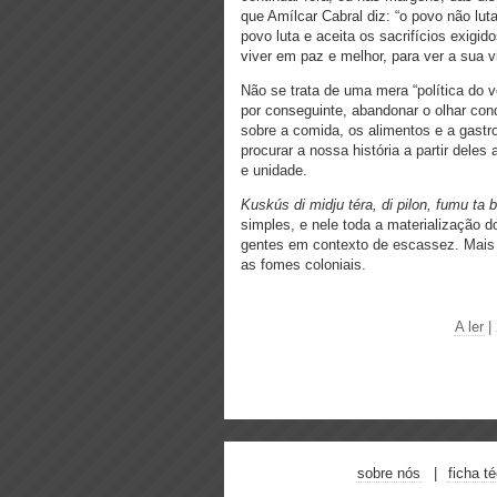
que Amílcar Cabral diz: “o povo não lu
povo luta e aceita os sacrifícios exigid
viver em paz e melhor, para ver a sua vi
Não se trata de uma mera “política do ve
por conseguinte, abandonar o olhar co
sobre a comida, os alimentos e a gastr
procurar a nossa história a partir deles
e unidade.
Kuskús di midju téra, di pilon, fumu ta
simples, e nele toda a materialização 
gentes em contexto de escassez. Mais 
as fomes coloniais.
A ler
|
sobre nós
ficha t