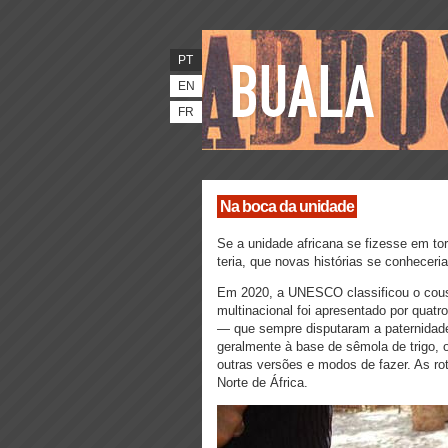
PT
EN
FR
Na boca da unidade
Se a unidade africana se fizesse em to
teria, que novas histórias se conheceri
Em 2020, a UNESCO classificou o cous
multinacional foi apresentado por quatr
— que sempre disputaram a paternidade
geralmente à base de sêmola de trigo, 
outras versões e modos de fazer. As ro
Norte de África.