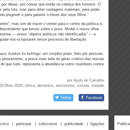
ta por ideias, por coisas que estão na cabeça dos homens. O
os pela luta, mas para obter vantagens materiais, para poder
da progredir e para garantir o futuro dos seus filhos.”
ntre”, mas sim de trazer o ventre para o centro da política e,
ndescendente que temos sobre o povo. Mudar o nosso olhar
onomia — esses “objetos políticos não identificados” — e
 ajudar-nos-ia bastante nesse processo de libertação
 baza, kuskús ku kufongu
: um simples prato, feito por pessoas
do pensamento, a prova mais bela do génio criativo das nossas
do que tudo, representa a abundância como manifesto contra
por
Apolo de Carvalho
 26 Maio 2026
|
áfrica
,
alimentos
,
astronomia
,
comida
,
unidade
Twitter
Facebook
écnica
participar
subscrever
publicidade
ligações
Public