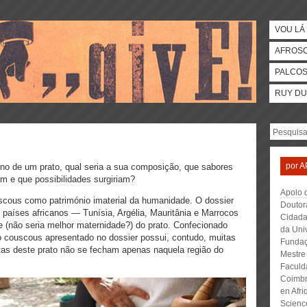
VOU LÁ 
AFROS
PALCO
RUY DU
por
A
rno de um prato, qual seria a sua composição, que sabores
am e que possibilidades surgiriam?
Apolo 
cous como património imaterial da humanidade. O dossier
Doutor
o países africanos — Tunísia, Argélia, Mauritânia e Marrocos
Cidada
 (não seria melhor maternidade?) do prato. Confecionado
da Uni
o couscous apresentado no dossier possui, contudo, muitas
Fundaç
tas deste prato não se fecham apenas naquela região do
Mestre
Faculd
Coimbr
en Afri
Scienc