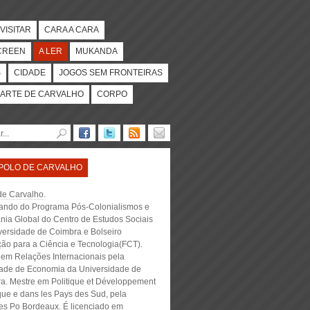
VISITAR
CARA A CARA
CREEN
A LER
MUKANDA
S
CIDADE
JOGOS SEM FRONTEIRAS
ARTE DE CARVALHO
CORPO
POLO DE CARVALHO
de Carvalho
.
ando do Programa Pós-Colonialismos e
nia Global do Centro de Estudos Sociais
versidade de Coimbra e Bolseiro
ão para a Ciência e Tecnologia(FCT).
 em Relações Internacionais pela
ade de Economia da Universidade de
a. Mestre em Politique et Développement
que e dans les Pays des Sud, pela
es Po Bordeaux. É licenciado em