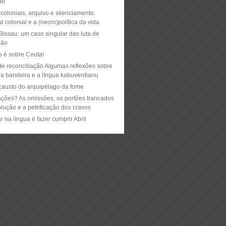
el
oloniais, arquivo e silenciamento:
l colonial e a (necro)política da vida
Bissau: um caso singular das luta de
ção
o é sobre Ceuta!
de reconciliação Algumas reflexões sobre
 a bandeira e a língua kabuverdianu
causto do arquipélago da fome
ções? As omissões, os portões trancados
lução e a petrificação dos cravos
 na língua é fazer cumprir Abril