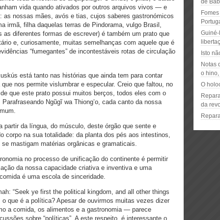
de Bab
anham vida quando ativados por outros arquivos vivos — e
Fomes c
m: as nossas mães, avós e tias, cujos saberes gastronómicos
Portuga
 irmã, filha daquelas terras de Pindorama, vulgo Brasil,
Guiné-
s as diferentes formas de escrever) é também um prato que
liberta
titário e, curiosamente, muitas semelhanças com aquele que é
idências “fumegantes” de incontestáveis rotas de circulação
Isto nã
Notas 
o hino,
kuskús está tanto nas histórias que ainda tem para contar
que nos permite vislumbrar e especular. Creio que faltou, no
O holo
de que este prato possui muitos berços, todos eles com o
Repara
. Parafraseando Ngũgĩ wa Thiong’o, cada canto da nossa
da revo
omum.
Reparar
a partir da língua, do músculo, deste órgão que sente e
o corpo na sua totalidade: da planta dos pés aos intestinos,
 se mastigam matérias orgânicas e gramaticais.
ronomia no processo de unificação do continente é permitir
ação da nossa capacidade criativa e inventiva e uma
 comida é uma escola de sinceridade.
: “Seek ye first the political kingdom, and all other things
s o que é a política? Apesar de ouvirmos muitas vezes dizer
omo a comida, os alimentos e a gastronomia — parece
ussões sobre “políticas”. A este respeito, é interessante o