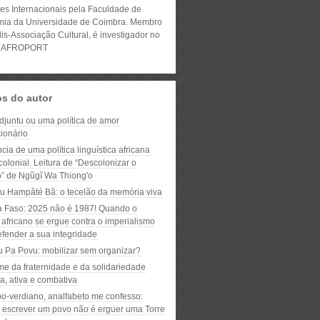
es Internacionais pela Faculdade de
ia da Universidade de Coimbra. Membro
lis-Associação Cultural, é investigador no
to AFROPORT
os do autor
djuntu ou uma política de amor
ionário
cia de uma política linguística africana
colonial. Leitura de “Descolonizar o
to” de Ngũgĩ Wa Thiong'o
 Hampâté Bâ: o tecelão da memória viva
a Faso: 2025 não é 1987! Quando o
africano se ergue contra o imperialismo
efender a sua integridade
u Pa Povu: mobilizar sem organizar?
e da fraternidade e da solidariedade
ca, ativa e combativa
bo-verdiano, analfabeto me confesso:
 escrever um povo não é erguer uma Torre