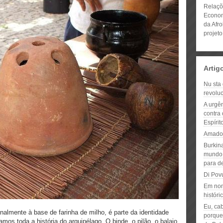
Relaçõ
Econom
da Afro
proje
Artig
Nu sta 
revoluc
A urgên
contra 
Espíri
Amadou
Burkin
mundo 
para d
Di Pov
Em nom
históri
Eu, ca
nalmente à base de farinha de milho, é parte da identidade
porque
os toda a história do arquipélago. O binde, o pilão, o balaio