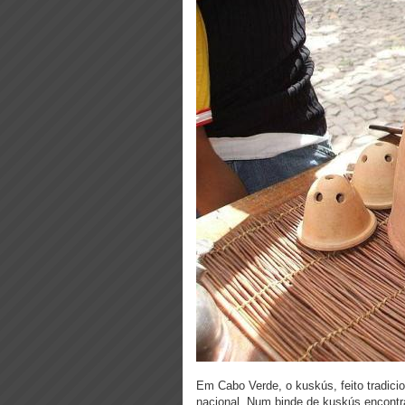
Em Cabo Verde, o kuskús, feito tradicio
nacional. Num binde de kuskús encontram