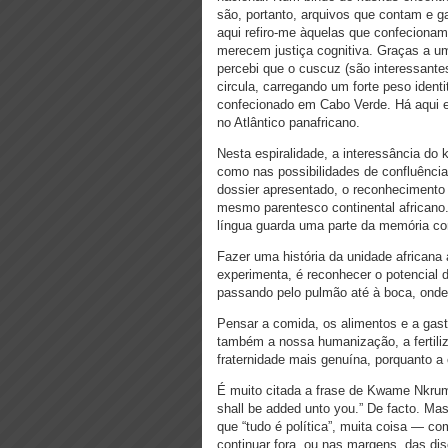
são, portanto, arquivos que contam e g
aqui refiro-me àquelas que confeciona
merecem justiça cognitiva. Graças a uma
percebi que o cuscuz (são interessante
circula, carregando um forte peso iden
confecionado em Cabo Verde. Há aqui ev
no Atlântico panafricano.
Nesta espiralidade, a interessância do 
como nas possibilidades de confluência 
dossier apresentado, o reconhecimento 
mesmo parentesco continental africano
língua guarda uma parte da memória c
Fazer uma história da unidade africana 
experimenta, é reconhecer o potencial d
passando pelo pulmão até à boca, onde
Pensar a comida, os alimentos e a gast
também a nossa humanização, a fertiliz
fraternidade mais genuína, porquanto a
É muito citada a frase de Kwame Nkrumah
shall be added unto you.” De facto. Ma
que “tudo é política”, muita coisa — c
continuar fora, ou nas margens, das disc