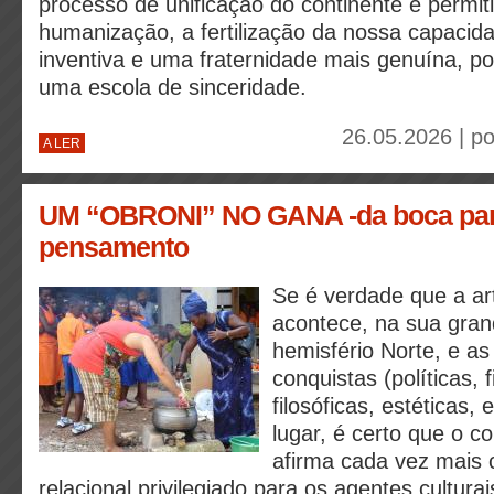
processo de unificação do continente é permi
humanização, a fertilização da nossa capacida
inventiva e uma fraternidade mais genuína, p
uma escola de sinceridade.
26.05.2026 | p
A LER
UM “OBRONI” NO GANA -da boca par
pensamento
Se é verdade que a ar
acontece, na sua gran
hemisfério Norte, e a
conquistas (políticas, 
filosóficas, estéticas, 
lugar, é certo que o co
afirma cada vez mais
relacional privilegiado para os agentes cultura