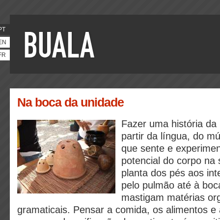
PT
EN
FR
Na boca da unidade
Fazer uma história da 
partir da língua, do m
que sente e experimen
potencial do corpo na 
planta dos pés aos int
pelo pulmão até à boc
mastigam matérias or
gramaticais. Pensar a comida, os alimentos e