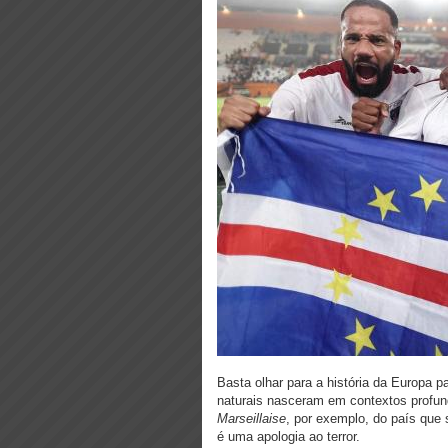
Basta olhar para a história da Europa 
naturais nasceram em contextos profu
Marseillaise
, por exemplo, do país que 
é uma apologia ao terror.