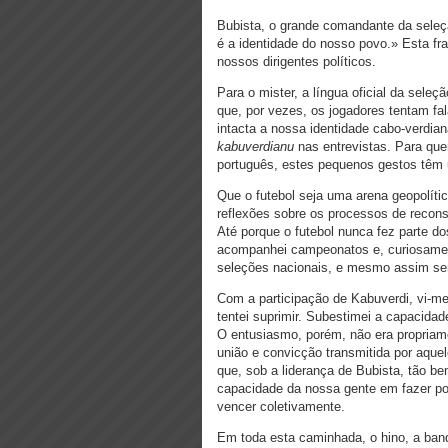
Bubista, o grande comandante da seleç
é a identidade do nosso povo.» Esta fr
nossos dirigentes políticos.
Para o mister, a língua oficial da seleç
que, por vezes, os jogadores tentam fal
intacta a nossa identidade cabo-verdian
kabuverdianu
nas entrevistas. Para que
português, estes pequenos gestos têm
Que o futebol seja uma arena geopolíti
reflexões sobre os processos de recon
Até porque o futebol nunca fez parte 
acompanhei campeonatos e, curiosamen
seleções nacionais, e mesmo assim se
Com a participação de Kabuverdi, vi-
tentei suprimir. Subestimei a capacidad
O entusiasmo, porém, não era propriam
união e convicção transmitida por aque
que, sob a liderança de Bubista, tão 
capacidade da nossa gente em fazer p
vencer coletivamente.
Em toda esta caminhada, o hino, a band