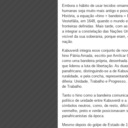
Embora o hábito de usar tecidos ornam
humanas seja muito mais antigo e possa
História, a equação «hino + bandeira =
Vestefália, em 1648, quando o mundo 
fronteiras definidas. Mais tarde, com 
a integrar a constelação das Nações U
visível da sua soberania, porque eram,
nação.
Kabuverdi integra esse conjunto de nov
hino Pátria Amada, escrito por Amílcar
como uma bandeira própria, desenhada p
que liderou a luta de libertação. As du
panafricano, distinguindo-se a de Kabuv
ruralidade, e pela concha, representan
diferia: Unidade, Trabalho e Progresso
de Trabalho.
Tanto o hino como a bandeira comunicav
político de unidade entre Kabuverdi e 
símbolos neutros, como, de resto, difi
vermelho, preto e verde posicionavam 
panafricanistas da época.
Mesmo depois do golpe de Estado de 198