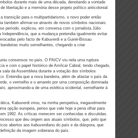
mbolos durante mais de uma década, denotando a vontade
 de libertação e a memória desse projeto político anticolonial.
a transição para o multipartidarismo, o novo poder então
ria também afirmar-se através de novos símbolos nacionais.
se período, explicou, em conversa com o jornalista Júlio
a Independência, que a mudança pretendia igualmente evitar
ovocadas pelo facto de Kabuverdi e a Guiné-Bissau
 bandeiras muito semelhantes, chegando a criar
uniu consensos no país. O PAICV viu nela uma ruptura
ia e com o papel histórico de Amílcar Cabral, tendo chegado,
 a sala da Assembleia durante a votação dos símbolos
co. Entendia que a nova bandeira, além de afastar o país da
o verde, o vermelho e o amarelo por uma composição dominada
país, aproximando-a de uma estética ocidental, semelhante à
tica, Kabuverdi virou, na minha perspetiva, inegavelmente
 uma opção europeia, penso que vale hoje a pena olhar para
m 1992. As críticas merecem ser conhecidas e discutidas.
ocesso que deu origem aos atuais símbolos, que, pelo que
licos abertos aos
kabuverdianu
do país e da diáspora, que
a definição da imagem soberana do país.