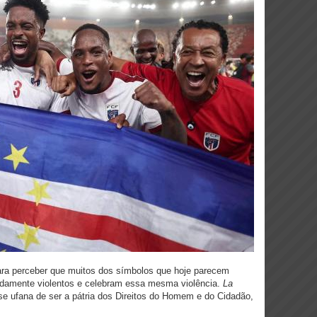
para perceber que muitos dos símbolos que hoje parecem
ndamente violentos e celebram essa mesma violência.
La
se ufana de ser a pátria dos Direitos do Homem e do Cidadão,