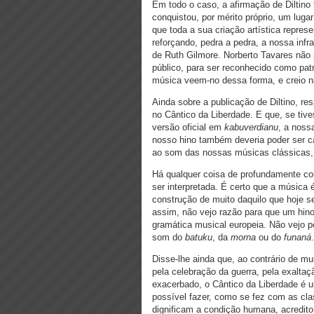
Em todo o caso, a afirmação de Diltino
conquistou, por mérito próprio, um lugar
que toda a sua criação artística repre
reforçando, pedra a pedra, a nossa infr
de Ruth Gilmore. Norberto Tavares não
público, para ser reconhecido como pa
música veem-no dessa forma, e creio n
Ainda sobre a publicação de Diltino, r
no Cântico da Liberdade. E que, se tiv
versão oficial em
kabuverdianu
, a noss
nosso hino também deveria poder ser ca
ao som das nossas músicas clássicas,
Há qualquer coisa de profundamente col
ser interpretada. É certo que a música 
construção de muito daquilo que hoje s
assim, não vejo razão para que um hin
gramática musical europeia. Não vejo 
som do
batuku
, da
morna
ou do
funaná
.
Disse-lhe ainda que, ao contrário de mu
pela celebração da guerra, pela exaltaç
exacerbado, o Cântico da Liberdade é um
possível fazer, como se fez com as cl
dignificam a condição humana, acredito