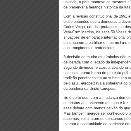
unidade, o país manteve os mesmos sí
de preservar a herança histórica da luta
Com a revisão constitucional de 1992 e 
eleito entendeu que a democracia deve
Carlos Veiga, um dos protagonistas des
Vera-Cruz Martins, na série 50 Vozes d
situações de embaraço internacional pr
continuarem a partilhar o mesmo hino e
constrangimentos protocolares.
A decisão de mudar os símbolos não re
deliberada com o legado da independênc
segundo diversos relatos, a abandonar
nacionais como forma de protesto políti
tradição panafricanista ao substituir 
pelo azul, europeizava a soberania do 
da bandeira da União Europeia.
Se é certo que, com a mudança democrá
as costas ao continente africano e fez
esse debate com menos paixão do que e
Mas também merece ser conhecido o pr
sabemos, resultaram de concursos púb
tiveram a oportunidade de participar n