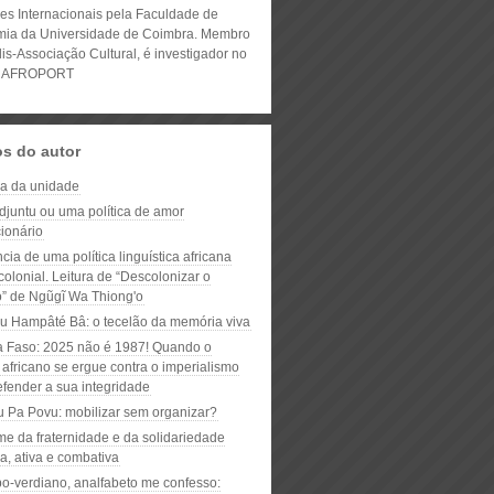
es Internacionais pela Faculdade de
ia da Universidade de Coimbra. Membro
lis-Associação Cultural, é investigador no
to AFROPORT
os do autor
a da unidade
djuntu ou uma política de amor
ionário
cia de uma política linguística africana
colonial. Leitura de “Descolonizar o
to” de Ngũgĩ Wa Thiong'o
 Hampâté Bâ: o tecelão da memória viva
a Faso: 2025 não é 1987! Quando o
africano se ergue contra o imperialismo
efender a sua integridade
u Pa Povu: mobilizar sem organizar?
e da fraternidade e da solidariedade
ca, ativa e combativa
bo-verdiano, analfabeto me confesso: