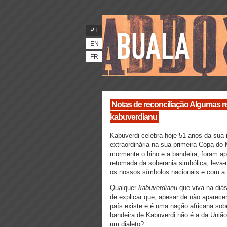
PT
EN
FR
Notas de reconciliação Algumas ref
kabuverdianu
Kabuverdi celebra hoje 51 anos da sua 
extraordinária na sua primeira Copa do
mormente o hino e a bandeira, foram a
retomada da soberania simbólica, leva
os nossos símbolos nacionais e com a 
Qualquer
kabuverdianu
que viva na diás
de explicar que, apesar de não aparece
país existe e é uma nação africana sob
bandeira de Kabuverdi não é a da Uniã
um dialeto?