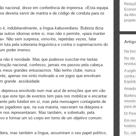
Relaçõ
ão nacional, disse em conferência de imprensa: «Esta equipa
Econom
ase deveria servir de mantra e de código de conduta para os
da Afro
proje
ão é, indubitavelmente, a língua
kabuverdianu
. Bubista dizia
ar outros idiomas entre si, mas não o permite, «para manter
a». Não sem surpresa, vimo-los, repetidas vezes, falar
Artig
m luta pela soberania linguística e contra o supremacismo do
 um poder imenso.
Na boc
Nu sta 
ca não é novidade. Mas que pudesse suscitar-me tantas
revoluc
strução nacional, confesso, jamais me passou pela cabeça.
dos meus grandes entusiasmos. Não tenho clube, nunca
A urgên
te, apenas me sinto motivado a ver jogos que envolvam
contra 
m grande assiduidade.
Espíri
Amadou
me depressa envolvido num mar azul de emoções que em vão
Burkin
e que este tipo de eventos tem para nos mobilizar e encantar.
mundo 
ente pelo futebol em si, mas pela mensagem contagiante de
para d
les jogadores que, na sua maioria, nasceram na diáspora e
bem nos representaram. Mas também, e sobretudo, pela
Di Pov
ovo e formar um só corpo em torno de um objetivo comum:
Em nom
históri
eira, mas também a língua, assumiram o seu papel político,
Eu, ca