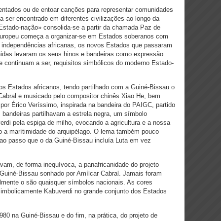
entados ou de entoar canções para representar comunidades
 ser encontrado em diferentes civilizações ao longo da
 Estado-nação» consolida-se a partir da chamada Paz de
europeu começa a organizar-se em Estados soberanos com
as independências africanas, os novos Estados que passaram
nidas levaram os seus hinos e bandeiras como expressão
 e continuam a ser, requisitos simbólicos do moderno Estado-
os Estados africanos, tendo partilhado com a Guiné-Bissau o
 Cabral e musicado pelo compositor chinês Xiao He, bem
or Érico Veríssimo, inspirada na bandeira do PAIGC, partido
as bandeiras partilhavam a estrela negra, um símbolo
erdi pela espiga de milho, evocando a agricultura e a nossa
do a marítimidade do arquipélago. O lema também pouco
, ao passo que o da Guiné-Bissau incluía Luta em vez
am, de forma inequívoca, a panafricanidade do projeto
a Guiné-Bissau sonhado por Amílcar Cabral. Jamais foram
cilmente o são quaisquer símbolos nacionais. As cores
simbolicamente Kabuverdi no grande conjunto dos Estados
0 na Guiné-Bissau e do fim, na prática, do projeto de