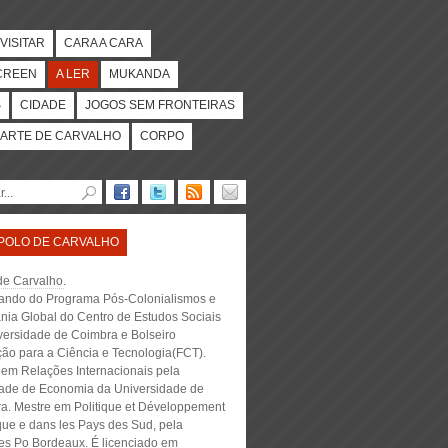
VISITAR
CARA A CARA
CREEN
A LER
MUKANDA
S
CIDADE
JOGOS SEM FRONTEIRAS
ARTE DE CARVALHO
CORPO
POLO DE CARVALHO
de Carvalho
.
ando do Programa Pós-Colonialismos e
nia Global do Centro de Estudos Sociais
versidade de Coimbra e Bolseiro
ão para a Ciência e Tecnologia(FCT).
 em Relações Internacionais pela
ade de Economia da Universidade de
a. Mestre em Politique et Développement
que e dans les Pays des Sud, pela
es Po Bordeaux. É licenciado em