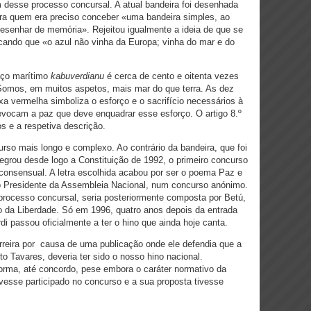
desse processo concursal. A atual bandeira foi desenhada
ara quem era preciso conceber «uma bandeira simples, ao
desenhar de memória». Rejeitou igualmente a ideia de que se
icando que «o azul não vinha da Europa; vinha do mar e do
paço marítimo
kabuverdianu
é cerca de cento e oitenta vezes
. Somos, em muitos aspetos, mais mar do que terra. As dez
ixa vermelha simboliza o esforço e o sacrifício necessários à
evocam a paz que deve enquadrar esse esforço. O artigo 8.º
s e a respetiva descrição.
rso mais longo e complexo. Ao contrário da bandeira, que foi
tegrou desde logo a Constituição de 1992, o primeiro concurso
consensual. A letra escolhida acabou por ser o poema Paz e
o Presidente da Assembleia Nacional, num concurso anónimo.
ocesso concursal, seria posteriormente composta por Betú,
da Liberdade. Só em 1996, quatro anos depois da entrada
i passou oficialmente a ter o hino que ainda hoje canta.
 Ferreira por causa de uma publicação onde ele defendia que a
o Tavares, deveria ter sido o nosso hino nacional.
orma, até concordo, pese embora o caráter normativo da
vesse participado no concurso e a sua proposta tivesse