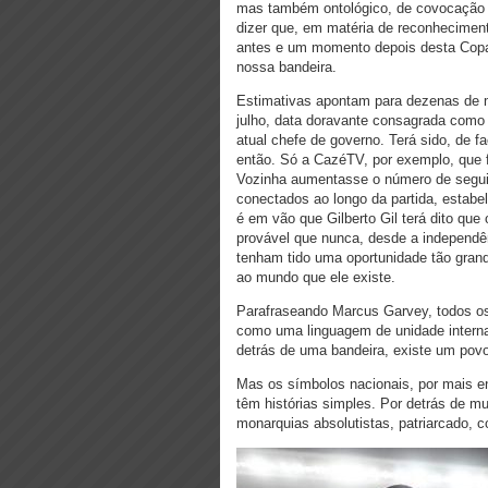
mas também ontológico, de covocação 
dizer que, em matéria de reconhecimen
antes e um momento depois desta Copa 
nossa bandeira.
Estimativas apontam para dezenas de 
julho, data doravante consagrada como
atual chefe de governo. Terá sido, de f
então. Só a CazéTV, por exemplo, que
Vozinha aumentasse o número de seguid
conectados ao longo da partida, estab
é em vão que Gilberto Gil terá dito que
provável que nunca, desde a independên
tenham tido uma oportunidade tão gran
ao mundo que ele existe.
Parafraseando Marcus Garvey, todos os
como uma linguagem de unidade intern
detrás de uma bandeira, existe um pov
Mas os símbolos nacionais, por mais e
têm histórias simples. Por detrás de m
monarquias absolutistas, patriarcado, 