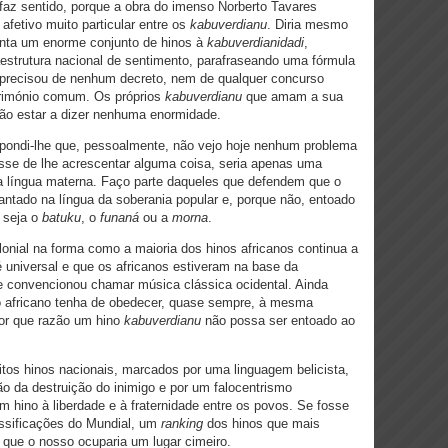
 faz sentido, porque a obra do imenso Norberto Tavares
 afetivo muito particular entre os
kabuverdianu
. Diria mesmo
senta um enorme conjunto de hinos à
kabuverdianidadi
,
aestrutura nacional de sentimento, parafraseando uma fórmula
 precisou de nenhum decreto, nem de qualquer concurso
trimónio comum. Os próprios
kabuverdianu
que amam a sua
ão estar a dizer nenhuma enormidade.
espondi-lhe que, pessoalmente, não vejo hoje nenhum problema
esse de lhe acrescentar alguma coisa, seria apenas uma
a língua materna. Faço parte daqueles que defendem que o
ntado na língua da soberania popular e, porque não, entoado
 seja o
batuku
, o
funaná
ou a
morna
.
onial na forma como a maioria dos hinos africanos continua a
é universal e que os africanos estiveram na base da
e convencionou chamar música clássica ocidental. Ainda
o africano tenha de obedecer, quase sempre, à mesma
por que razão um hino
kabuverdianu
não possa ser entoado ao
itos hinos nacionais, marcados por uma linguagem belicista,
ão da destruição do inimigo e por um falocentrismo
 hino à liberdade e à fraternidade entre os povos. Se fosse
assificações do Mundial, um
ranking
dos hinos que mais
 que o nosso ocuparia um lugar cimeiro.