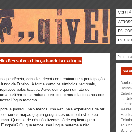
VOU LÁ 
AFROS
PALCO
RUY DU
lexões sobre o hino, a bandeira e a língua
por
A
independência, dois dias depois de terminar uma participação
Apolo 
 Mundo de Futebol. A forma como os símbolos nacionais,
Doutor
propriados pelos
kabuverdianu
, como que num ato de
Cidada
-me a partilhar estas notas sobre como nos relacionamos com
da Uni
nossa língua materna.
Fundaç
pora já passou, pelo menos uma vez, pela experiência de ter
Mestre
r em certos mapas (sejam geográficos ou mentais), o seu
Faculd
erana. Quantos de nós não tivemos já de explicar que a
Coimbr
o Europeia? Ou que temos uma língua materna e não
en Afri
Scienc