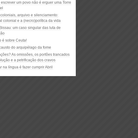
 escrever um povo não é erguer uma Torre
el
oloniais, arquivo e silenciamento:
l colonial e a (necro)política da vida
Bissau: um caso singular das luta de
ção
o é sobre Ceuta!
causto do arquipélago da fome
ções? As omissões, os portões trancados
lução e a petrificação dos cravos
 na língua é fazer cumprir Abril