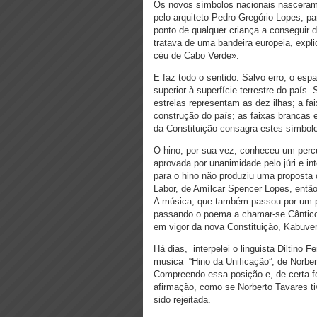
Os novos símbolos nacionais nasceram 
pelo arquiteto Pedro Gregório Lopes, p
ponto de qualquer criança a conseguir 
tratava de uma bandeira europeia, expl
céu de Cabo Verde».
E faz todo o sentido. Salvo erro, o es
superior à superfície terrestre do país
estrelas representam as dez ilhas; a fa
construção do país; as faixas brancas 
da Constituição consagra estes símbolo
O hino, por sua vez, conheceu um percu
aprovada por unanimidade pelo júri e in
para o hino não produziu uma proposta 
Labor, de Amílcar Spencer Lopes, entã
A música, que também passou por um pr
passando o poema a chamar-se Cântico 
em vigor da nova Constituição, Kabuverd
Há dias, interpelei o linguista Diltino
musica “Hino da Unificação”, de Norbert
Compreendo essa posição e, de certa f
afirmação, como se Norberto Tavares ti
sido rejeitada.