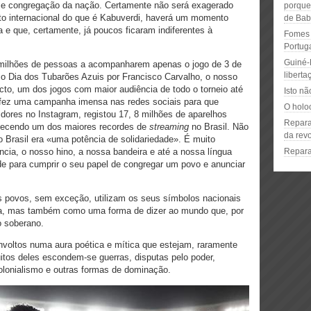
e congregação da nação. Certamente não será exagerado
porque
to internacional do que é Kabuverdi, haverá um momento
de Bab
e que, certamente, já poucos ficaram indiferentes à
Fomes c
Portuga
Guiné-
milhões de pessoas a acompanharem apenas o jogo de 3 de
liberta
 o Dia dos Tubarões Azuis por Francisco Carvalho, o nosso
acto, um dos jogos com maior audiência de todo o torneio até
Isto nã
 fez uma campanha imensa nas redes sociais para que
O holo
ores no Instagram, registou 17, 8 milhões de aparelhos
Repara
elecendo um dos maiores recordes de
streaming
no Brasil. Não
da revo
 o Brasil era «uma potência de solidariedade». É muito
cia, o nosso hino, a nossa bandeira e até a nossa língua
Reparar
de para cumprir o seu papel de congregar um povo e anunciar
 povos, sem exceção, utilizam os seus símbolos nacionais
a, mas também como uma forma de dizer ao mundo que, por
o soberano.
nvoltos numa aura poética e mítica que estejam, raramente
uitos deles escondem-se guerras, disputas pelo poder,
colonialismo e outras formas de dominação.