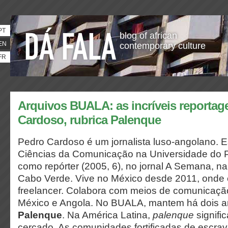
PT
blog of african
EN
contemporary culture
FR
Arquivos BUALA: as incríveis reportag
Cardoso, rubrica Palenque
Pedro Cardoso é um jornalista luso-angolano. 
Ciências da Comunicação na Universidade do P
como repórter (2005, 6), no jornal A Semana, na
Cabo Verde. Vive no México desde 2011, onde é
freelancer. Colabora com meios de comunicação
México e Angola. No BUALA, mantem há dois a
Palenque
. Na América Latina,
palenque
signific
cercado. As comunidades fortificadas de escra