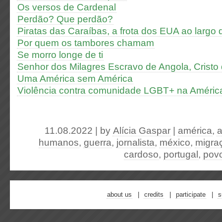
Os versos de Cardenal
Perdão? Que perdão?
Piratas das Caraíbas, a frota dos EUA ao largo
Por quem os tambores chamam
Se morro longe de ti
Senhor dos Milagres Escravo de Angola, Crist
Uma América sem América
Violência contra comunidade LGBT+ na América
11.08.2022 | by
Alícia Gaspar
|
américa
,
a
humanos
,
guerra
,
jornalista
,
méxico
,
migra
cardoso
,
portugal
,
pov
about us
credits
participate
s