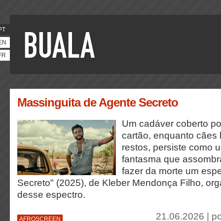
PT
EN
FR
Massinguita de Agente Secreto
Um cadáver coberto po
cartão, enquanto cães 
restos, persiste como 
fantasma que assombr
fazer da morte um espe
Secreto" (2025), de Kleber Mendonça Filho, org
desse espectro.
21.06.2026 | p
AFROSCREEN