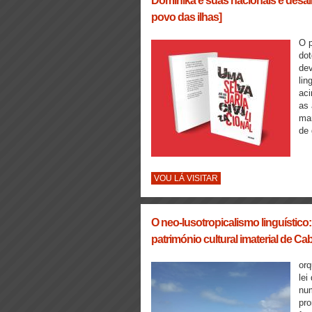
Dominika e suas nacionais e desal
povo das ilhas]
O p
dot
dev
lin
aci
as 
man
de 
VOU LÁ VISITAR
O neo-lusotropicalismo linguístico:
património cultural imaterial de C
orq
lei
num
pro