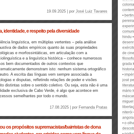
colonia
conte
19.09.2025 | por
José Luiz Tavares
berti
pereira
experi
, identidade, e respeito pela diversidade
comun
hindu
iência linguística, em múltiplas vertentes – pela análise
desenr
ustiva de dados empíricos quanto às suas propriedades
exércit
ológicas e morfossintáticas, em articulação com a
de cin
iolinguística e a linguística histórica – conhece numerosos
filosofi
sos bem documentados de outros contextos que
grada 
tematicamente demonstram isto: nenhum sistema ortográfico
histori
eutro. A escrita das línguas vem sempre associada a
impér
ologias e disputas, refletindo relações de poder e visões
josé p
to distintas sobre o sentido coletivo. Ou seja, esta não é uma
literat
lidade exclusiva de Cabo Verde, é algo que acontece em
mário l
cessos semelhantes por todo o mundo.
másca
miguel
liberta
17.08.2025 | por
Fernanda Pratas
niterói
angola
o olh
[ou os propósitos supremacistas/bairristas de dona
descob
portu