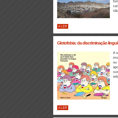
for
can
não
A LER
Glotofobia: da discriminação lingu
A r
ima
ou 
apo
sus
rel
A LER