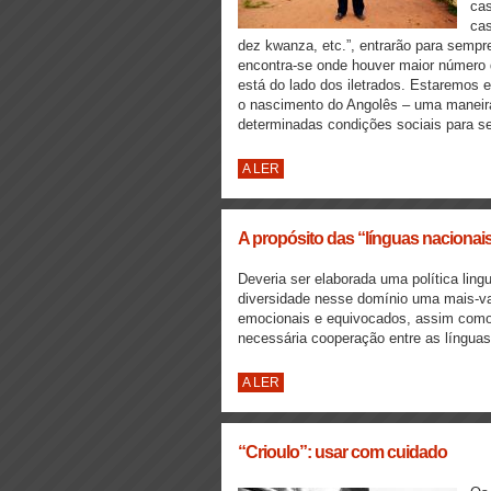
cas
cas
dez kwanza, etc.”, entrarão para sempr
encontra-se onde houver maior número 
está do lado dos iletrados. Estaremos 
o nascimento do Angolês – uma maneira
determinadas condições sociais para se
A LER
A propósito das “línguas nacionai
Deveria ser elaborada uma política ling
diversidade nesse domínio uma mais-val
emocionais e equivocados, assim como 
necessária cooperação entre as línguas 
A LER
“Crioulo”: usar com cuidado