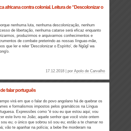
ica africana contra colonial. Leitura de “Descolonizar o
porque nenhuma luta, nenhuma descolonização, nenhum
cesso de libertação, nenhuma catarse será eficaz enquanto
rizarmos, produzirmos e arquivarmos conhecimentos e
trumentos de combate preterindo as nossas línguas-mãe,
os que ler e reler 'Descolonizar o Espírito', de Ngũgĩ wa
ong'o.
17.12.2018 | por
Apolo de Carvalho
de falar português
empo virá em que o falar do povo angolano há de quebrar os
ames e formalismos impostos pelos gramáticos na Língua
tuguesa. Expressões como “é sou eu que estou aqui; vou
zer este livro no João; aquele senhor que você viste ontem
 sou eu; o único que sobrou só sou eu; estão a te chamar no
á; vão te apanhar na polícia; a bebe lhe morderam na