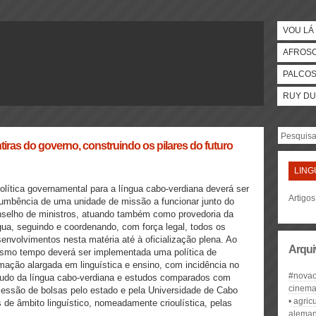
VOU LÁ 
AFROS
PALCO
RUY DU
as do governo, construindo os pilares do futuro
LING
olítica governamental para a língua cabo-verdiana deverá ser
Artigos
umbência de uma unidade de missão a funcionar junto do
selho de ministros, atuando também como provedoria da
gua, seguindo e coordenando, com força legal, todos os
envolvimentos nesta matéria até à oficialização plena. Ao
Arqui
smo tempo deverá ser implementada uma política de
mação alargada em linguística e ensino, com incidência no
#nova
udo da língua cabo-verdiana e estudos comparados com
cinem
ncessão de bolsas pelo estado e pela Universidade de Cabo
agricu
s de âmbito linguístico, nomeadamente crioulística, pelas
aleman