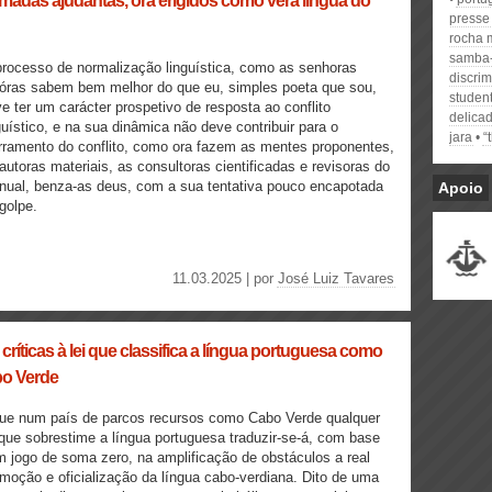
madas ajudantas, ora erigidos como vera língua do
presse
rocha 
samba
rocesso de normalização linguística, como as senhoras
discrim
óras sabem bem melhor do que eu, simples poeta que sou,
student
e ter um carácter prospetivo de resposta ao conflito
delica
guístico, e na sua dinâmica não deve contribuir para o
jara
“
rramento do conflito, como ora fazem as mentes proponentes,
autoras materiais, as consultoras cientificadas e revisoras do
ual, benza-as deus, com a sua tentativa pouco encapotada
Apoio
golpe.
11.03.2025 | por
José Luiz Tavares
 críticas à lei que classifica a língua portuguesa como
abo Verde
ue num país de parcos recursos como Cabo Verde qualquer
 que sobrestime a língua portuguesa traduzir-se-á, com base
 jogo de soma zero, na amplificação de obstáculos a real
moção e oficialização da língua cabo-verdiana. Dito de uma