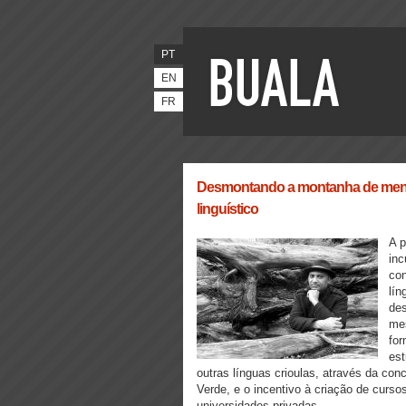
PT
EN
FR
Desmontando a montanha de mentir
linguístico
A p
inc
con
lín
des
me
for
est
outras línguas crioulas, através da co
Verde, e o incentivo à criação de curso
universidades privadas.