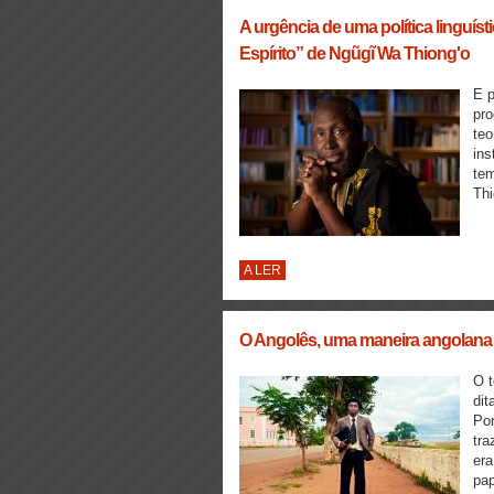
A urgência de uma política linguíst
Espírito” de Ngũgĩ Wa Thiong'o
E 
pro
teo
ins
tem
Thi
A LER
O Angolês, uma maneira angolana 
O t
dit
Por
tra
era
pap