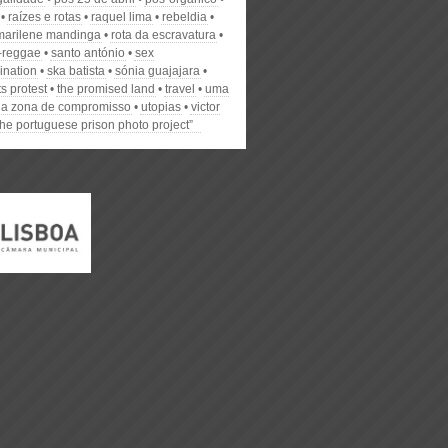
raízes e rotas
raquel lima
rebeldia
marilene mandinga
rota da escravatura
-reggae
santo antónio
sex
ination
ska batista
sónia guajajara
s protest
the promised land
travel
uma
da zona de compromisso
utopias
victor
the portuguese prison photo project”