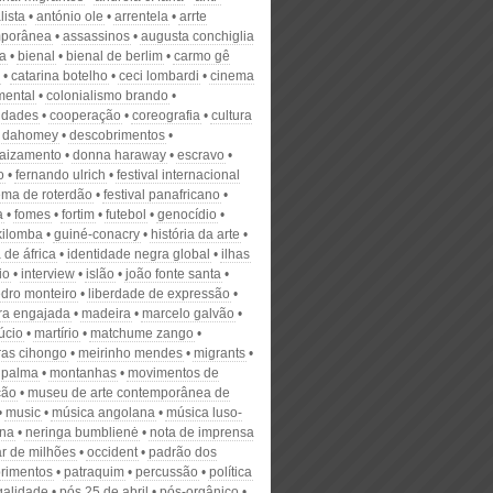
lista
antónio ole
arrentela
arrte
mporânea
assassinos
augusta conchiglia
na
bienal
bienal de berlim
carmo gê
catarina botelho
ceci lombardi
cinema
mental
colonialismo brando
idades
cooperação
coreografia
cultura
dahomey
descobrimentos
aizamento
donna haraway
escravo
o
fernando ulrich
festival internacional
ema de roterdão
festival panafricano
a
fomes
fortim
futebol
genocídio
kilomba
guiné-conacry
história da arte
a de áfrica
identidade negra global
ilhas
io
interview
islão
joão fonte santa
edro monteiro
liberdade de expressão
ura engajada
madeira
marcelo galvão
úcio
martírio
matchume zango
ras cihongo
meirinho mendes
migrants
 palma
montanhas
movimentos de
ção
museu de arte contemporânea de
music
música angolana
música luso-
na
neringa bumblienė
nota de imprensa
ar de milhões
occident
padrão dos
rimentos
patraquim
percussão
política
galidade
pós 25 de abril
pós-orgânico