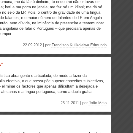
umuna; me dá lá só dinheiro; te encontrei não estavas em
a; bati a tua porta na janela; me faz só um kilapi; me dá só
e no seio da LP. Pois, o centro de gravidade de uma língua
de falantes, e o maior número de falantes do LP em Angola
então, sem dúvida, na iminência de presenciar e testemunhar
 angolana de falar o Português – que precisará apenas de
 impor.
22.09.2012 | por
Francisco Kulikolelwa Edmundo
s”
uística abrangente e articulada, de modo a fazer da
ia efectiva, o que pressupõe superar conceitos subjectivos,
eliminar os factores que apenas dificultam a desejada e
africanas e a língua portuguesa, como a dupla grafia.
25.11.2011 | por
João Melo