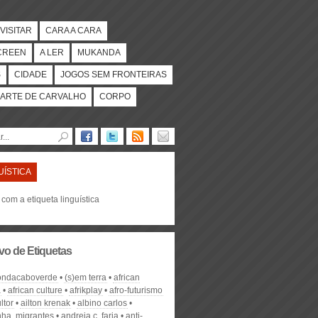
VISITAR
CARA A CARA
CREEN
A LER
MUKANDA
S
CIDADE
JOGOS SEM FRONTEIRAS
ARTE DE CARVALHO
CORPO
UÍSTICA
 com a etiqueta linguística
vo de Etiquetas
ondacaboverde
(s)em terra
african
a
african culture
afrikplay
afro-futurismo
ltor
ailton krenak
albino carlos
ha. migrantes
andreia c. faria
anti-