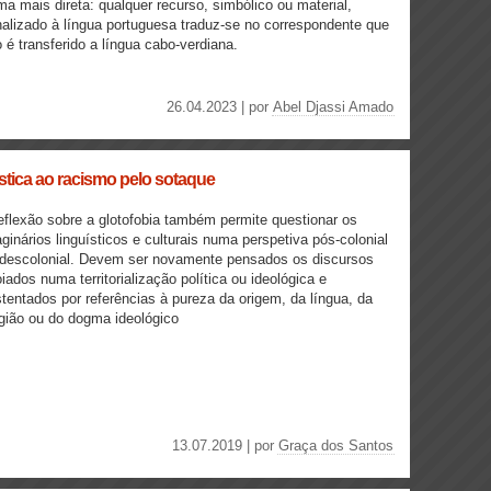
ma mais direta: qualquer recurso, simbólico ou material,
alizado à língua portuguesa traduz-se no correspondente que
 é transferido a língua cabo-verdiana.
26.04.2023 | por
Abel Djassi Amado
ística ao racismo pelo sotaque
eflexão sobre a glotofobia também permite questionar os
ginários linguísticos e culturais numa perspetiva pós-colonial
descolonial. Devem ser novamente pensados os discursos
iados numa territorialização política ou ideológica e
tentados por referências à pureza da origem, da língua, da
igião ou do dogma ideológico
13.07.2019 | por
Graça dos Santos