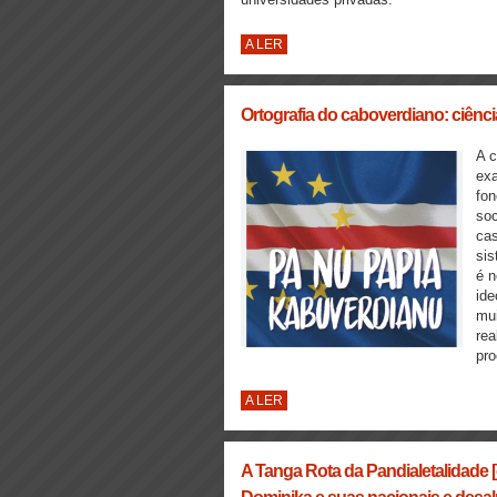
A LER
Ortografia do caboverdiano: ciência
A c
exa
fon
soc
ca
sis
é n
ide
mui
rea
pro
A LER
A Tanga Rota da Pandialetalidade 