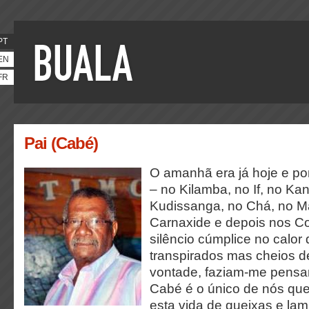
PT
EN
FR
Pai (Cabé)
O amanhã era já hoje e por
– no Kilamba, no If, no Ka
Kudissanga, no Chá, no M
Carnaxide e depois nos C
silêncio cúmplice no calor
transpirados mas cheios d
vontade, faziam-me pensar,
Cabé é o único de nós que 
esta vida de queixas e lam