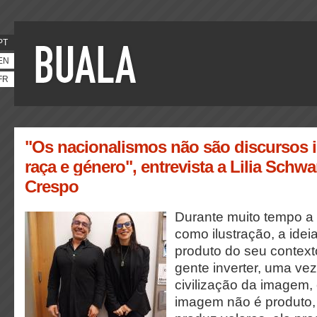
PT
EN
FR
"Os nacionalismos não são discursos 
raça e género", entrevista a Lilia Schw
Crespo
Durante muito tempo a g
como ilustração, a ide
produto do seu context
gente inverter, uma v
civilização da imagem,
imagem não é produto, 