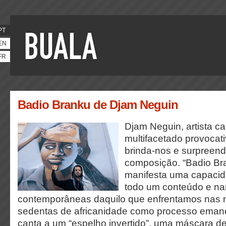
PT
EN
FR
Badio Branku de Djam Neguin
Djam Neguin, artista c
multifacetado provocati
brinda-nos e surpreen
composição. “Badio Bra
manifesta uma capacida
todo um conteúdo e nar
contemporâneas daquilo que enfrentamos nas 
sedentas de africanidade como processo emanc
canta a um “espelho invertido”, uma máscara d