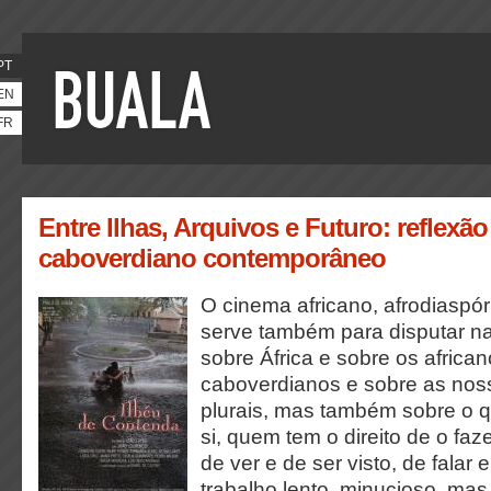
PT
EN
FR
Entre Ilhas, Arquivos e Futuro: reflexã
caboverdiano contemporâneo
O cinema africano, afrodiaspó
serve também para disputar na
sobre África e sobre os africa
caboverdianos e sobre as nos
plurais, mas também sobre o 
si, quem tem o direito de o faz
de ver e de ser visto, de falar
trabalho lento, minucioso, mas