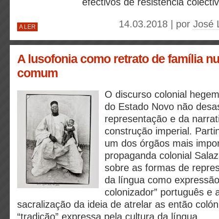
efectivos de resistência colectiv
14.03.2018 | por
José 
A LER
A lusofonia como retrato de família n
comum
O discurso colonial hegem
do Estado Novo não desas
representação e da narrat
construção imperial. Parti
um dos órgãos mais impor
propaganda colonial Salaza
sobre as formas de repre
da língua como expressão
colonizador” português e
sacralização da ideia de atrelar as então coló
“tradição” expressa pela cultura da língua.