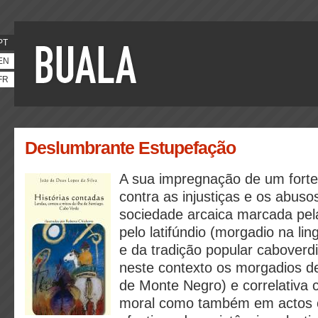
PT
EN
FR
Deslumbrante Estupefação
A sua impregnação de um forte 
contra as injustiças e os abus
sociedade arcaica marcada pel
pelo latifúndio (morgadio na li
e da tradição popular caboverd
neste contexto os morgadios d
de Monte Negro) e correlativa
moral como também em actos c