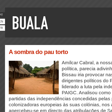
PT
EN
FR
A sombra do pau torto
Amílcar Cabral, a noss
política, parecia adivin
Bissau iria provocar n
dirigentes políticos do 
liderado a luta pela in
PAIGC. Analisou como 
partidas das independências concedidas pelas 
colonizadoras europeias às suas colónias, nos
apercebeu-se em directo das atribulações de S