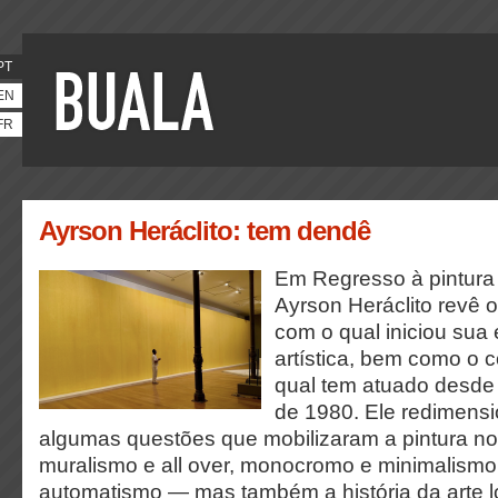
PT
EN
FR
Ayrson Heráclito: tem dendê
Em Regresso à pintura
Ayrson Heráclito revê 
com o qual iniciou sua
artística, bem como o c
qual tem atuado desd
de 1980. Ele redimens
algumas questões que mobilizaram a pintura n
muralismo e all over, monocromo e minimalismo,
automatismo — mas também a história da arte l