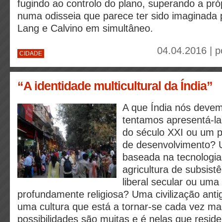
fugindo ao controlo do plano, superando a próp
numa odisseia que parece ter sido imaginada 
Lang e Calvino em simultâneo.
04.04.2016 | 
CIDADE
“A identidade multicultural da Índia”
A que Índia nós devem
tentamos apresentá-la
do século XXI ou um p
de desenvolvimento?
baseada na tecnologi
agricultura de subsis
liberal secular ou uma
profundamente religiosa? Uma civilização antig
uma cultura que está a tornar-se cada vez m
possibilidades são muitas e é nelas que resid