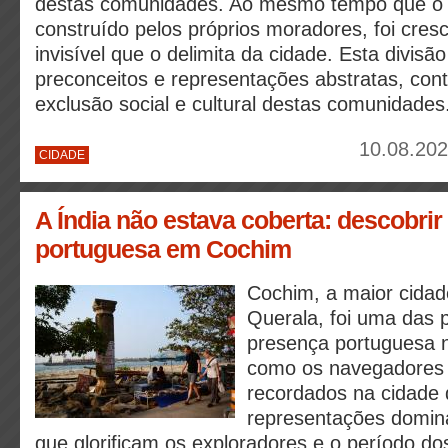
destas comunidades. Ao mesmo tempo que o b
construído pelos próprios moradores, foi cres
invisível que o delimita da cidade. Esta divisã
preconceitos e representações abstratas, cont
exclusão social e cultural destas comunidades
10.08.202
CIDADE
A Índia não estava coberta: descobrir
portuguesa em Cochim
Cochim, a maior cidad
Querala, foi uma das p
presença portuguesa n
como os navegadores 
recordados na cidade 
representações domin
que glorificam os exploradores e o período d