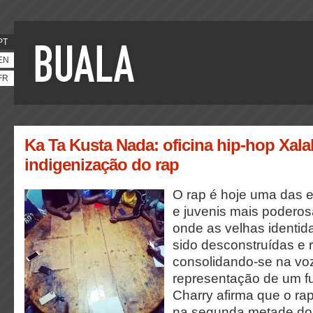
PT
EN
FR
Ka Ta Kusta Nada: oficina hip-hop Xala
indigenização do rap
O rap é hoje uma das e
e juvenis mais poderos
onde as velhas identid
sido desconstruídas e 
consolidando-se na vo
representação de um f
Charry afirma que o rap
na segunda metade do