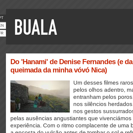
PT
EN
FR
Do 'Hanami' de Denise Fernandes (e da
queimada da minha vóvó Nica)
Um desses filmes raro
pelos olhos adentro, m
entranham pelos poros
nos silêncios herdados
nos gestos sussurrado
pelas ausências angustiantes que vivenciámos 
experiência. Com o ritmo complacente de uma 
a encosta do vulcão antes de tombar o sol e refr