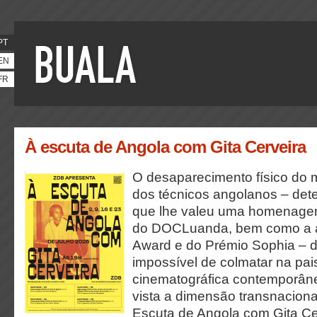
PT
EN
FR
À escuta de Angola com Gita Cerveira
O desaparecimento físico do m
dos técnicos angolanos – dete
que lhe valeu uma homenagem
do DOCLuanda, bem como a at
Award e do Prémio Sophia – d
impossível de colmatar na pa
cinematográfica contemporân
vista a dimensão transnaciona
Escuta de Angola com Gita Ce