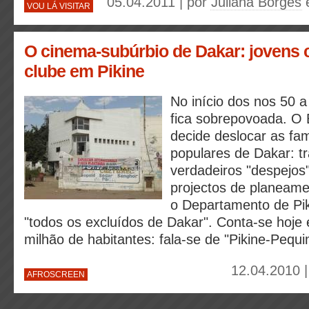
05.04.2011 | por
Juliana Borges
VOU LÁ VISITAR
O cinema-subúrbio de Dakar: jovens 
clube em Pikine
No início dos nos 50 
fica sobrepovoada. O 
decide deslocar as fam
populares de Dakar: tr
verdadeiros "despejos
projectos de planeame
o Departamento de Pi
"todos os excluídos de Dakar". Conta-se hoje
milhão de habitantes: fala-se de "Pikine-Pequi
12.04.2010 
AFROSCREEN