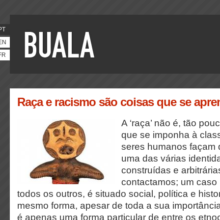
PT
EN
FR
Raça e racismo são coisas que se apr
A ‘raça’ não é, tão pou
que se imponha à class
seres humanos façam d
uma das várias identid
construídas e arbitrári
contactamos; um caso 
todos os outros, é situado social, política e his
mesmo forma, apesar de toda a sua importância 
é apenas uma forma particular de entre os etno