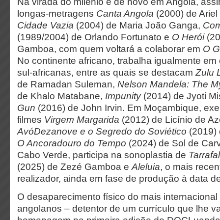
Na virada do milénio e de novo em Angola, ass
longas-metragens
Canta Angola
(2000) de Ariel
Cidade Vazia
(2004) de Maria João Ganga,
Com
(1989/2004) de Orlando Fortunato e
O Herói
(20
Gamboa, com quem voltará a colaborar em
O G
No continente africano, trabalha igualmente em
sul-africanas, entre as quais se destacam
Zulu 
de Ramadan Suleman,
Nelson Mandela: The M
de Khalo Matabane,
Impunity
(2014) de Jyoti Mi
Gun
(2016) de John Irvin. Em Moçambique, exe
filmes
Virgem Margarida
(2012) de Licínio de A
AvóDezanove e o Segredo do Soviético
(2019) 
O Ancoradouro do Tempo
(2024) de Sol de Carv
Cabo Verde, participa na sonoplastia de
Tarrafa
(2025) de Zezé Gamboa e
Aleluia
, o mais recen
realizador, ainda em fase de produção à data de
O desaparecimento físico do mais internacional
angolanos – detentor de um currículo que lhe 