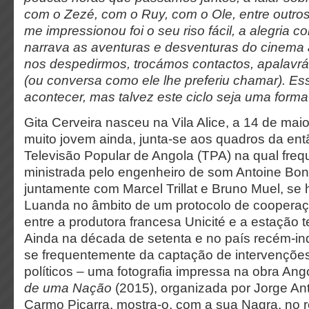
com o Zezé, com o Ruy, com o Ole, entre outros
me impressionou foi o seu riso fácil, a alegria 
narrava as aventuras e desventuras do cinema 
nos despedirmos, trocámos contactos, apalavr
(ou conversa como ele lhe preferiu chamar). Ess
acontecer, mas talvez este ciclo seja uma forma
Gita Cerveira nasceu na Vila Alice, a 14 de ma
muito jovem ainda, junta-se aos quadros da entã
Televisão Popular de Angola (TPA) na qual fre
ministrada pelo engenheiro de som Antoine Bonf
juntamente com Marcel Trillat e Bruno Muel, se
Luanda no âmbito de um protocolo de cooperaç
entre a produtora francesa Unicité e a estação t
Ainda na década de setenta e no país recém-i
se frequentemente da captação de intervenções
políticos – uma fotografia impressa na obra Ang
de uma Nação
(2015), organizada por Jorge An
Carmo Piçarra, mostra-o, com a sua Nagra, no 