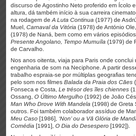
discurso de Agostinho Neto proferido em Ícolo
altura, dá também início à sua carreira cinemato
na rodagem de
A Luta Continua
(1977) de Asdr
Muel,
Carnaval da Vitória
(1978) de António Ole
(1978) de Naná, bem como em vários episódios
Presente Angolano, Tempo Mumuíla
(1979) de 
de Carvalho.
Nos anos oitenta, viaja para Paris onde conclui
engenharia de som na Neciphone. A partir dess
trabalho espraia-se por múltiplas geografias te
pelo som nos filmes
Balada da Praia dos Cães
(
Fonseca e Costa,
Le trésor des îles chiennes
(1
Ossang,
O Último Mergulho
(1992) de João Cés
Man Who Drove With Mandela
(1998) de Greta S
outros. Foi também colaborador assíduo de Mano
Meu Caso
[1986],
‘Non’ ou a Vã Glória de Mand
Comédia
[1991],
O Dia do Desespero
[1992]).