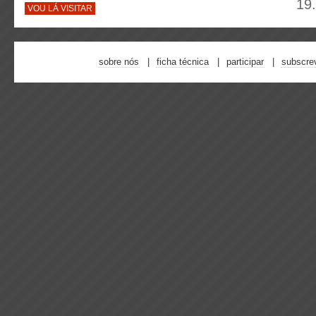
19
VOU LÁ VISITAR
sobre nós
ficha técnica
participar
subscre