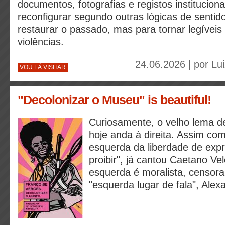
documentos, fotografias e registos instituciona
reconfigurar segundo outras lógicas de sentid
restaurar o passado, mas para tornar legíveis
violências.
24.06.2026 | por
Lui
VOU LÁ VISITAR
"Decolonizar o Museu" is beautiful!
Curiosamente, o velho lema d
hoje anda à direita. Assim co
esquerda da liberdade de expr
proibir", já cantou Caetano Ve
esquerda é moralista, censora
"esquerda lugar de fala", Ale