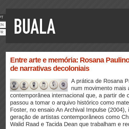
PT
EN
FR
Entre arte e memória: Rosana Paulino
de narrativas decoloniais
A prática de Rosana P
num movimento mais a
contemporânea internacional que, a partir de 
passou a tomar o arquivo histórico como materi
Foster, no ensaio An Archival Impulse (2004), 
geração de artistas contemporâneos como Chri
Walid Raad e Tacida Dean que trabalham e r