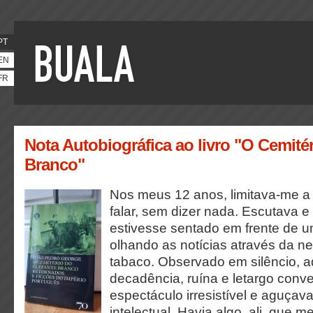
PT
EN
FR
Nota Autobiográfica ao livro "O Cemitér
Branco"
Nos meus 12 anos, limitava-me a v
falar, sem dizer nada. Escutava e
estivesse sentado em frente de u
olhando as notícias através da n
tabaco. Observado em silêncio, 
decadência, ruína e letargo conv
espectáculo irresistível e aguçav
intelectual. Havia algo, ali, que m