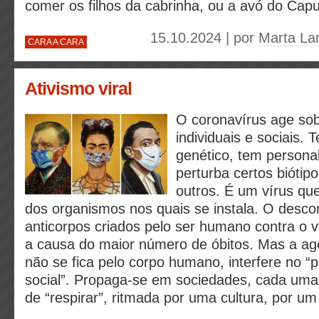
comer os filhos da cabrinha, ou a avó do Cap
15.10.2024 | por
Marta La
CARA A CARA
Ativismo viral
O coronavírus age sob
individuais e sociais. 
genético, tem personal
perturba certos biótip
outros. É um vírus qu
dos organismos nos quais se instala. O desco
anticorpos criados pelo ser humano contra o v
a causa do maior número de óbitos. Mas a agê
não se fica pelo corpo humano, interfere no “
social”. Propaga-se em sociedades, cada um
de “respirar”, ritmada por uma cultura, por um