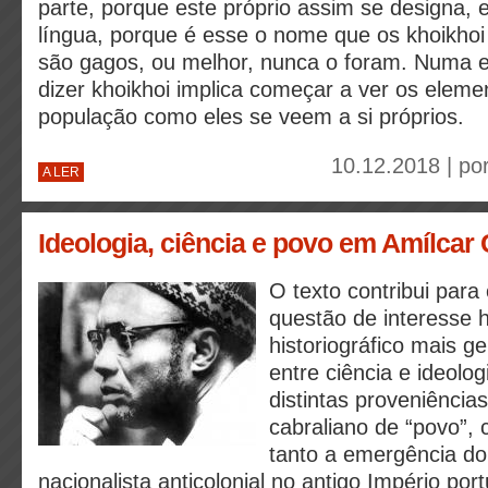
parte, porque este próprio assim se designa, 
língua, porque é esse o nome que os khoikhoi
são gagos, ou melhor, nunca o foram. Numa er
dizer khoikhoi implica começar a ver os eleme
população como eles se veem a si próprios.
10.12.2018 | po
A LER
Ideologia, ciência e povo em Amílcar 
O texto contribui par
questão de interesse h
historiográfico mais ge
entre ciência e ideolo
distintas proveniência
cabraliano de “povo”,
tanto a emergência d
nacionalista anticolonial no antigo Império po