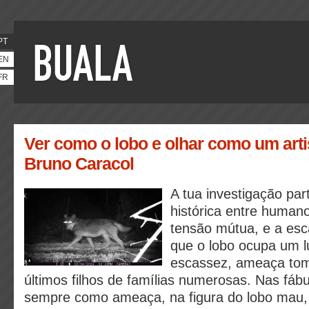
PT
EN
FR
Ver como o lobo e olhar como um artis
Bruno Caracol
A tua investigação pa
histórica entre human
tensão mútua, e a es
que o lobo ocupa um l
escassez, ameaça tom
últimos filhos de famílias numerosas. Nas fáb
sempre como ameaça, na figura do lobo mau, 