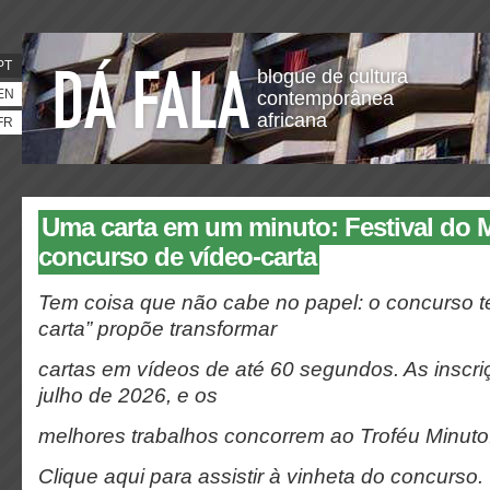
PT
blogue de cultura
EN
contemporânea
africana
FR
Uma carta em um minuto: Festival do 
concurso de vídeo-carta
Tem coisa que não cabe no papel: o concurso t
carta” propõe transformar
cartas em vídeos de até 60 segundos. As inscri
julho de 2026, e os
melhores trabalhos concorrem ao Troféu Minuto
Clique aqui
para assistir à vinheta do concurso.