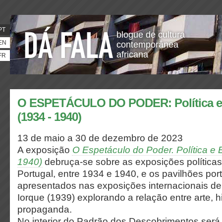
PT
blogue de cultura
EN
contemporânea
africana
FR
O ESPETÁCULO DO PODER: Política e
(1934 - 1940)
13 de maio a 30 de dezembro de 2023
A exposição
O Espetáculo do Poder. Política e 
1940)
debruça-se sobre as exposições políticas
Portugal, entre 1934 e 1940, e os pavilhões po
apresentados nas exposições internacionais de
Iorque (1939) explorando a relação entre arte, hi
propaganda.
No interior do Padrão dos Descobrimentos será 