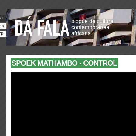
PT
blogue de cultura
EN
contemporânea
africana
FR
SPOEK MATHAMBO - CONTROL