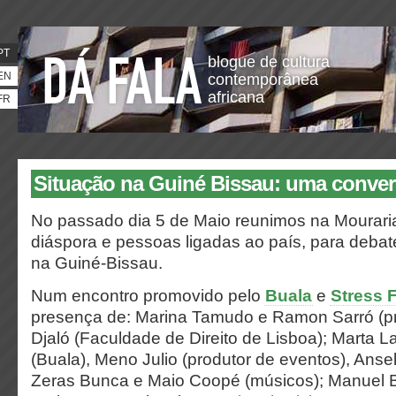
PT
blogue de cultura
EN
contemporânea
africana
FR
Situação na Guiné Bissau: uma conve
No passado dia 5 de Maio reunimos na Mourar
diáspora e pessoas ligadas ao país, para debate
na Guiné-Bissau.
Num encontro promovido pelo
Buala
e
Stress 
presença de: Marina Tamudo e Ramon Sarró (pr
Djaló (Faculdade de Direito de Lisboa); Marta L
(Buala), Meno Julio (produtor de eventos), Anse
Zeras Bunca e Maio Coopé (músicos); Manuel Bí