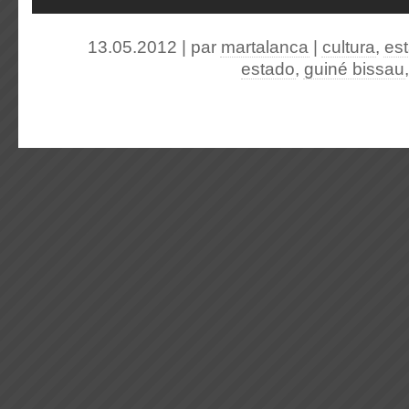
13.05.2012 | par
martalanca
|
cultura
,
es
estado
,
guiné bissau