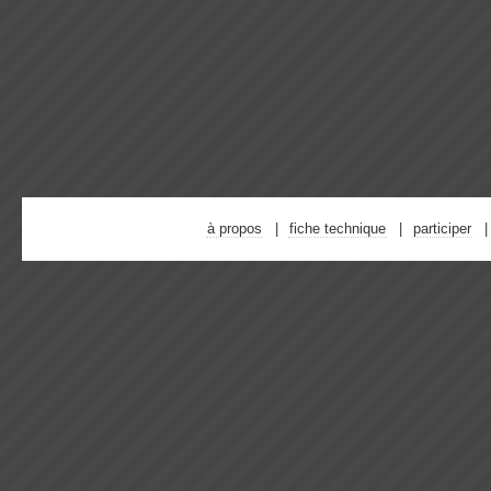
à propos
fiche technique
participer