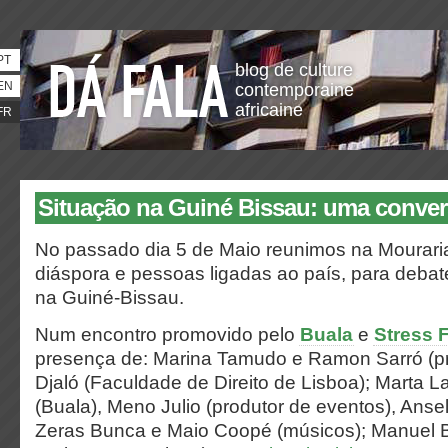
PT
blog de culture
EN
contemporaine
africaine
FR
Situação na Guiné Bissau: uma conve
No passado dia 5 de Maio reunimos na Mourar
diáspora e pessoas ligadas ao país, para debate
na Guiné-Bissau.
Num encontro promovido pelo
Buala
e
Stress 
presença de: Marina Tamudo e Ramon Sarró (pr
Djaló (Faculdade de Direito de Lisboa); Marta L
(Buala), Meno Julio (produtor de eventos), Anse
Zeras Bunca e Maio Coopé (músicos); Manuel Bí