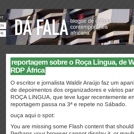
PT
blogue de cultura
EN
contemporânea
africana
FR
reportagem sobre o Roça Língua, de Wa
RDP África
O escritor e jornalista Waldir Araújo faz um apa
de depoimentos dos organizadores e vários part
ROÇA LíNGUA, que teve lugar recentemente e
reportagem passa na 3ª e repete no Sábado.
ouça aqui o spot:
You are missing some Flash content that should
Perhaps your browser cannot display it, or maybe