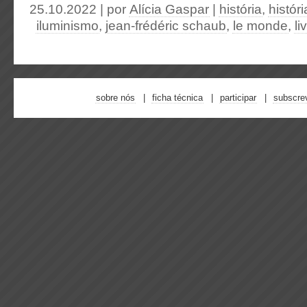
25.10.2022 | por
Alícia Gaspar
|
história
,
históri
iluminismo
,
jean-frédéric schaub
,
le monde
,
li
sobre nós
ficha técnica
participar
subscre