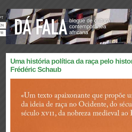
PT
blogue de cultura
EN
contemporânea
africana
FR
Uma história política da raça pelo histo
Frédéric Schaub