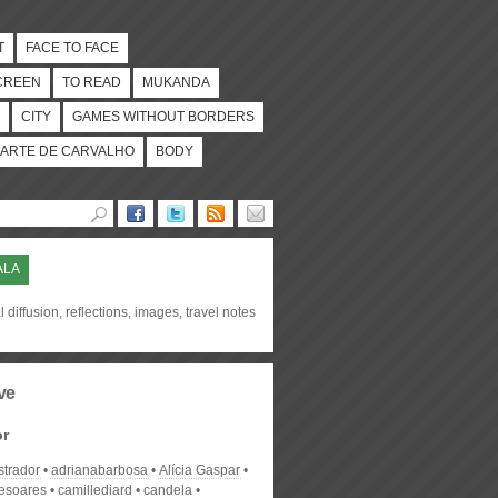
T
FACE TO FACE
CREEN
TO READ
MUKANDA
CITY
GAMES WITHOUT BORDERS
ARTE DE CARVALHO
BODY
ALA
l diffusion, reflections, images, travel notes
ve
or
strador
adrianabarbosa
Alícia Gaspar
desoares
camillediard
candela