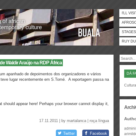
I'LL VISI
 of african
AFROS
temporary culture
STAGES
RUY DU
de Waldir Araújo na RDP África
DÁ F
faz um apanhado de depoimentos dos organizadores e vários
 teve lugar recentemente em S.Tomé. A reportagem passa na
Cultura
t should appear here! Perhaps your browser cannot display it,
Archi
Auth
17.11.2011 | by
martalanca
|
roça língua
admini
Twitter
Facebook
arimil