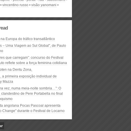
vincentino russo
visão yanomani
read
 na Europa do tráfico transatlântico
ós – Uma Viagem ao Sul Global", de Paulo
ho
res que carregam”: concurso do Festival
to reflete sobre a força feminina cotidiana
oten na Dentu Zona,
, a primeira exposição individual de
y Mazza
ma vez, numa meia-noite sombria…”: O
clandestino de Pere Portabella no final
nquismo
ta angolana Pocas Pascoal apresenta
to Change" durante o Festival de Locarno
or