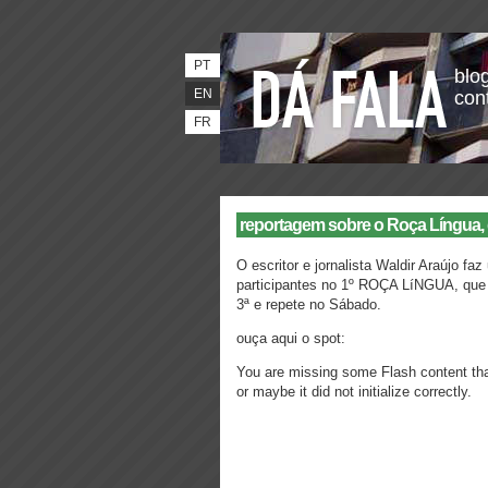
PT
blog
EN
con
FR
reportagem sobre o Roça Língua, 
O escritor e jornalista Waldir Araújo 
participantes no 1º ROÇA LíNGUA, que
3ª e repete no Sábado.
ouça aqui o spot:
You are missing some Flash content tha
or maybe it did not initialize correctly.