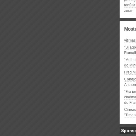
tertúlia
zoom
Most 
vítimas
"Bijag
Ramal
“Mulhe
do Minu
Fred M
Cortejo
Anthon
“Era u
cinema 
do Fra
Cineas
"Time 
Spons