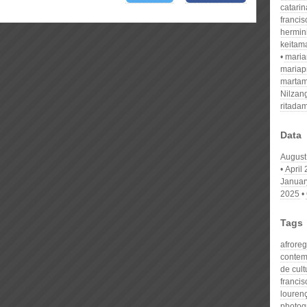
catari
franci
hermin
keitam
mari
mariap
martam
Nilzan
ritada
Data
August
April
Januar
2025
Tags
afrore
conte
de cult
francis
louren
photog