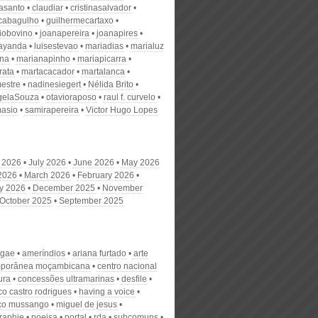
nasanto
claudiar
cristinasalvador
scabagulho
guilhermecartaxo
iobovino
joanapereira
joanapires
ayanda
luisestevao
mariadias
marialuz
ana
marianapinho
mariapicarra
rata
martacacador
martalanca
estre
nadinesiegert
Nélida Brito
gelaSouza
otavioraposo
raul f. curvelo
masio
samirapereira
Victor Hugo Lopes
 2026
July 2026
June 2026
May 2026
 2026
March 2026
February 2026
y 2026
December 2025
November
October 2025
September 2025
ggae
ameríndios
ariana furtado
arte
mporânea moçambicana
centro nacional
ura
concessões ultramarinas
desfile
co castro rodrigues
having a voice
ço mussango
miguel de jesus
raphie
poeisa
portal
rda
subcomuns