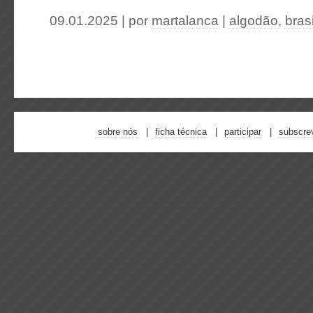
09.01.2025 | por
martalanca
|
algodão
,
bras
sobre nós
ficha técnica
participar
subscre