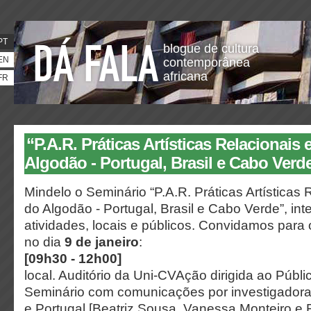
PT
blogue de cultura
EN
contemporânea
africana
FR
“P.A.R. Práticas Artísticas Relacionais
Algodão - Portugal, Brasil e Cabo Verd
Mindelo o Seminário “P.A.R. Práticas Artísticas 
do Algodão - Portugal, Brasil e Cabo Verde”, in
atividades, locais e públicos. Convidamos para
no dia
9 de janeiro
:
[09h30 - 12h00]
local. Auditório da Uni-CVAção dirigida ao Públi
Seminário com comunicações por investigadora
e Portugal [Beatriz Sousa, Vanessa Monteiro e 