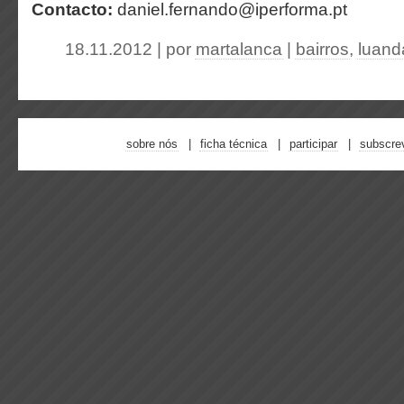
Contacto:
daniel.fernando@iperforma.pt
18.11.2012 | por
martalanca
|
bairros
,
luand
sobre nós
ficha técnica
participar
subscre