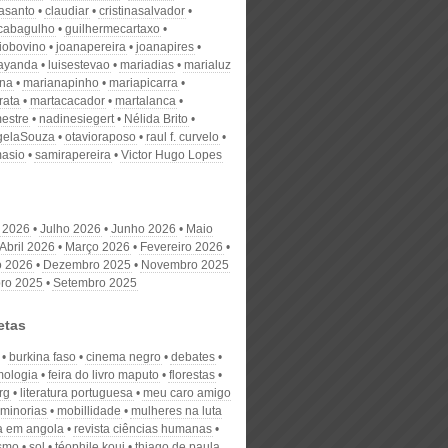
nasanto
claudiar
cristinasalvador
scabagulho
guilhermecartaxo
iobovino
joanapereira
joanapires
ayanda
luisestevao
mariadias
marialuz
ana
marianapinho
mariapicarra
rata
martacacador
martalanca
estre
nadinesiegert
Nélida Brito
gelaSouza
otavioraposo
raul f. curvelo
masio
samirapereira
Victor Hugo Lopes
 2026
Julho 2026
Junho 2026
Maio
Abril 2026
Março 2026
Fevereiro 2026
o 2026
Dezembro 2025
Novembro 2025
ro 2025
Setembro 2025
etas
burkina faso
cinema negro
debates
mologia
feira do livro maputo
florestas
rg
literatura portuguesa
meu caro amigo
minorias
mobillidade
mulheres na luta
 em angola
revista ciências humanas
ismo
sol
téophile koui
thiago de paula