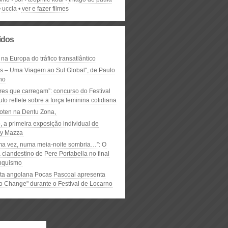
uccla
ver e fazer filmes
lidos
 na Europa do tráfico transatlântico
ós – Uma Viagem ao Sul Global", de Paulo
ho
res que carregam”: concurso do Festival
to reflete sobre a força feminina cotidiana
oten na Dentu Zona,
, a primeira exposição individual de
y Mazza
ma vez, numa meia-noite sombria…”: O
clandestino de Pere Portabella no final
nquismo
ta angolana Pocas Pascoal apresenta
to Change" durante o Festival de Locarno