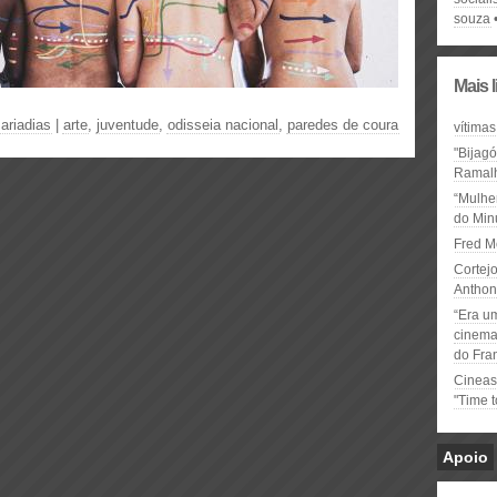
souza
Mais 
ariadias
|
arte
,
juventude
,
odisseia nacional
,
paredes de coura
vítimas
"Bijag
Ramal
“Mulhe
do Minu
Fred M
Cortejo
Anthon
“Era u
cinema 
do Fra
Cineas
"Time 
Apoio