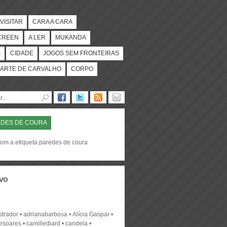
VISITAR
CARA A CARA
CREEN
A LER
MUKANDA
S
CIDADE
JOGOS SEM FRONTEIRAS
ARTE DE CARVALHO
CORPO
DES DE COURA
com a etiqueta paredes de coura
vo
strador
adrianabarbosa
Alícia Gaspar
desoares
camillediard
candela