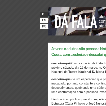
PT
blo
EN
con
afr
FR
Jovens e adultos vão pensar a hist
Coura, com a estreia de descobri-
descobri-quê?
, uma criação de Cátia 
próximo sábado, dia
18 de março, no Ce
Nacional do
Teatro Nacional D. Maria I
descobri-quê?
é um espetáculo que pre
inacabado, portanto constante e contin
descobrimentos, quebrando uma série de
uma confrontação com o passado invasor
Destinado ao
público juvenil
, o espetác
Estrutura
(Cátia Pinheiro e José Nunes)