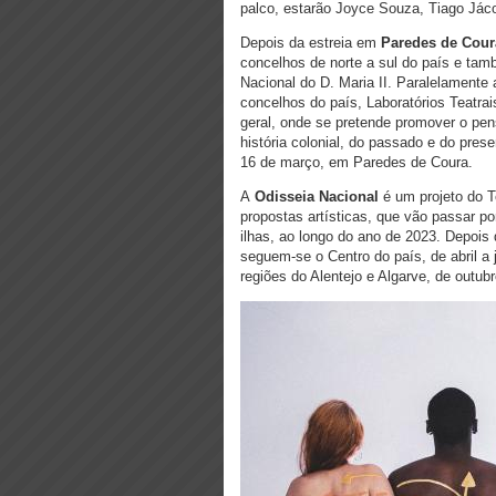
palco, estarão Joyce Souza, Tiago Já
Depois da estreia em
Paredes de Cour
concelhos de norte a sul do país e ta
Nacional do D. Maria II. Paralelamente
concelhos do país,
Laboratórios Teatrai
geral, onde se pretende promover o pen
história colonial, do passado e do prese
16 de março, em Paredes de Coura.
A
Odisseia Nacional
é um projeto do T
propostas artísticas, que vão passar po
ilhas, ao longo do ano de 2023. Depois 
seguem-se o Centro do país, de abril a
regiões do Alentejo e Algarve, de outub