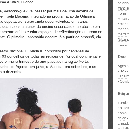
come e Waldju Kondo.
catari
franci
a
,
descobri-quê?
vai passar por mais de uma dezena de
hermin
mbém pela Madeira, integrado na programação da Odisseia
keitam
 ao espetáculo, serão ainda desenvolvidos, em vários
mari
s
destinados a alunos do ensino secundário e ao público em
mariap
samento crítico e criar espaços de reflexão/ação em torno da
martam
nte. O primeiro Laboratório decorre já a partir de amanhã, dia
Nilzan
ritada
eatro Nacional D. Maria II, composto por centenas de
r 93 concelhos de todas as regiões de Portugal continental e
Data
do primeiro trimestre do ano passado na região Norte,
Agosto
 junho, os Açores, em julho, a Madeira, em setembro, e as
2026
ro a dezembro.
Janeir
Outub
Etiqu
buraka
episte
hambu
chico
armada
social