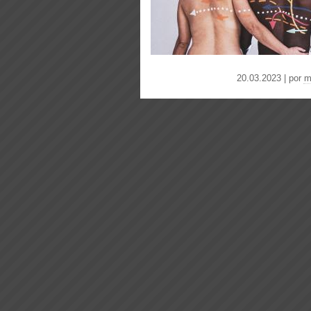
20.03.2023 | por
m