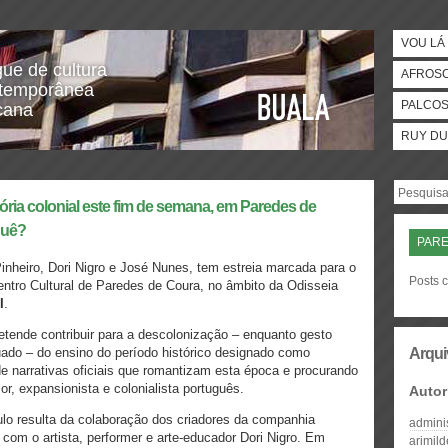
VOU LÁ 
gue de cultura
AFROS
temporânea
PALCO
icana
RUY DU
ória colonial este fim de semana, em Paredes de
quê?
PARE
Pinheiro, Dori Nigro e José Nunes, tem estreia marcada para o
Posts 
ntro Cultural de Paredes de Coura
, no âmbito da
Odisseia
I
.
tende contribuir para a descolonização – enquanto gesto
uado – do ensino do período histórico designado como
Arqui
 narrativas oficiais que romantizam esta época e procurando
, expansionista e colonialista português.
Autor
ulo resulta da colaboração dos criadores da
companhia
admini
 com o artista, performer e arte-educador
Dori Nigro
. Em
arimil