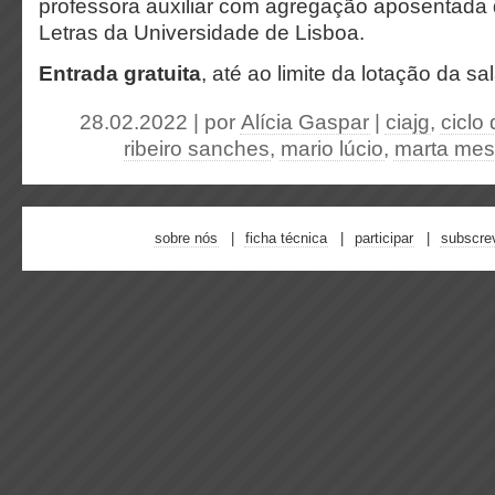
professora auxiliar com agregação aposentada
Letras da Universidade de Lisboa.
Entrada gratuita
, até ao limite da lotação da sa
28.02.2022 | por
Alícia Gaspar
|
ciajg
,
ciclo
ribeiro sanches
,
mario lúcio
,
marta mes
sobre nós
ficha técnica
participar
subscre