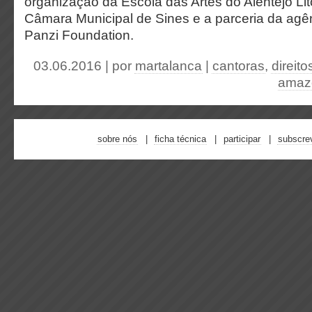
organização da Escola das Artes do Alentejo Lit
Câmara Municipal de Sines e a parceria da agê
Panzi Foundation.
03.06.2016 | por
martalanca
|
cantoras
,
direit
amazo
sobre nós
ficha técnica
participar
subscre