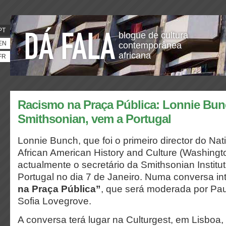
PT
blogue de cultura
EN
contemporânea
africana
FR
Racismo na Praça Pública: Lonnie Bunc
Smithsonian, vem a Portugal
Lonnie Bunch, que foi o primeiro director do Na
African American History and Culture (Washingt
actualmente o secretário da Smithsonian Institu
Portugal no dia 7 de Janeiro. Numa conversa in
na Praça Pública”
, que será moderada por Pa
Sofia Lovegrove.
A conversa terá lugar na Culturgest, em Lisboa,