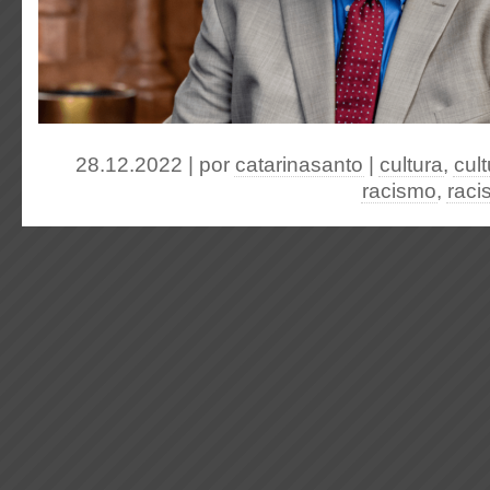
28.12.2022 | por
catarinasanto
|
cultura
,
cul
racismo
,
raci