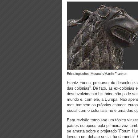
Ethnologisches Museum/Martin Franken
Frantz Fanon, precursor da descoloniz
das colónias”. De fato, as ex-colónias 
desenvolvimento histórico não pode se
mundo e, com ele, a Europa. Não apena
mas também os próprios estados europe
social com o colonialismo é uma das q
Esta revisão tornou-se um tópico virul
países europeus pela primeira vez tamb
se arrasta sobre o projetado “Fórum Hum
levou a um debate social fundamental. 