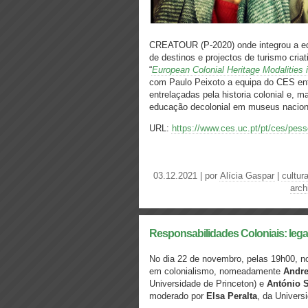
CREATOUR (P-2020) onde integrou a equ
de destinos e projectos de turismo cria
“
European Colonial Heritage Modalities 
com Paulo Peixoto a equipa do CES en
entrelaçadas pela historia colonial e,
educação decolonial em museus naciona
URL:
https://www.ces.uc.pt/pt/ces/pes
03.12.2021 | por
Alícia Gaspar
|
cultur
arch
Responsabilidades Coloniais: lega
No dia 22 de novembro, pelas 19h00, n
em colonialismo, nomeadamente
Andre
Universidade de Princeton) e
António 
moderado por
Elsa Peralta
, da Univers