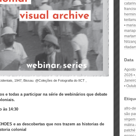
catari
franci
hermin
keitam
mari
mariap
martam
Nilzan
ritada
Data
Agosto
2026
Janeir
Outub
s e todas a participar na série de webinários que debate
Etiqu
oloniais.
afro-d
o às 14:30
são pa
virgem
HOES e as descobertas que nos trazem as historias de
mátria
toria colonial
patché 
esono 