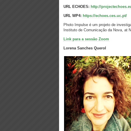
URL ECHOES:
http://projectechoes.e
URL WP4:
https://echoes.ces.uc.pt/
Photo Impulse é um projeto de investi
Instituto de Comunicação da Nova, at 
Link para a sessão Zoom
Lorena Sanches Querol