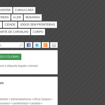
VISITAR
CARA A CARA
CREEN
A LER
MUKANDA
S
CIDADE
JOGOS SEM FRONTEIRAS
ARTE DE CARVALHO
CORPO
DO COLONIAL
om a etiqueta legado colonial
vo
strador
adrianabarbosa
Alícia Gaspar
desoares
camillediard
candela