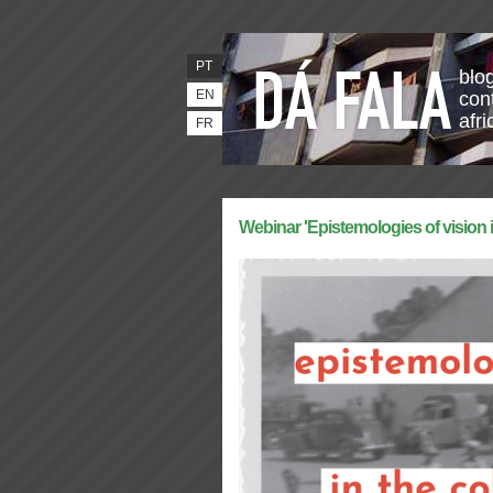
PT
blo
EN
con
afr
FR
Webinar 'Epistemologies of vision in