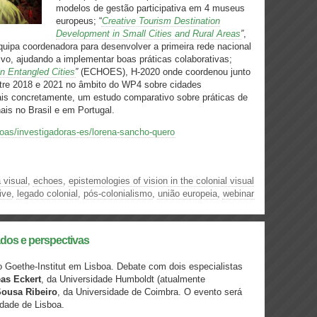
modelos de gestão participativa em 4 museus
europeus; “
Creative Tourism Destination
Development in Small Cities and Rural Areas
”
,
ipa coordenadora para desenvolver a primeira rede nacional
tivo, ajudando a implementar boas práticas colaborativas;
in Entangled Cities
”
(ECHOES), H-2020 onde coordenou junto
tre 2018 e 2021 no âmbito do WP4 sobre cidades
 mais concretamente, um estudo comparativo sobre práticas de
is no Brasil e em Portugal.
soas/investigadoras-es/lorena-sancho-quero
a visual
,
echoes
,
epistemologies of vision in the colonial visual
ive
,
legado colonial
,
pós-colonialismo
,
união europeia
,
webinar
dos e perspectivas
o Goethe-Institut em Lisboa. Debate
com dois especialistas
as Eckert
, da Universidade Humboldt (atualmente
Sousa Ribeiro
, da Universidade de Coimbra. O evento será
idade de Lisboa.