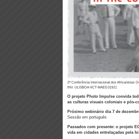
2ª Conferência Internacional dos Africanistas Ocidentais, 1947, Bissau. @Coleções de Fotografia do IICT ,
INV. ULISBOA-IICT-MAEG31921
O projeto Photo Impulse convida todo
as culturas visuais coloniais e pós-c
Próximo webinário dia 7 de dezembr
Sessão em português
Passados com presente: o projeto EC
vida em cidades entrelaçadas pela his