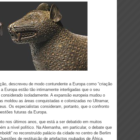
ação, descreveu de modo contundente a Europa como “criação
e a Europa estão tão intimamente interligadas que o seu
r considerado isoladamente. A expansão europeia mudou o
s moldou as áreas conquistadas e colonizadas no Ultramar,
us. Os especialistas consideram, portanto, que o confronto
uestões futuras da Europa.
ento nos últimos anos, que está a ser debatido em muitos
ém a nível político. Na Alemanha, em particular, o debate que
boldt” no reconstruído palácio da cidade no centro de Berlim
Questões de restituição de artefactos roubados de África,