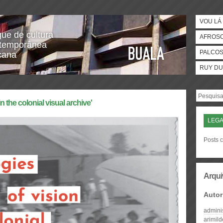
VOU LÁ 
gue de cultura
AFROS
temporânea
PALCO
icana
RUY DU
 the colonial visual archive'
LEGA
Posts c
Arqui
Autor
admini
arimil