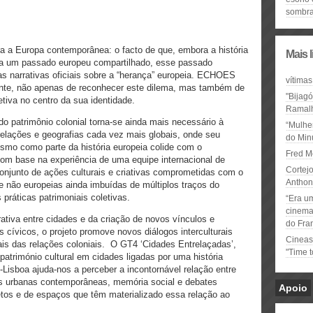
sombr
a Europa contemporânea: o facto de que, embora a história
Mais 
tua um passado europeu compartilhado, esse passado
s narrativas oficiais sobre a “herança” europeia. ECHOES
vítimas
nte, não apenas de reconhecer este dilema, mas também de
"Bijag
oletiva no centro da sua identidade.
Ramal
do patrimônio colonial torna-se ainda mais necessário à
“Mulhe
elações e geografias cada vez mais globais, onde seu
do Minu
alismo como parte da história europeia colide com o
Fred M
Com base na experiência de uma equipe internacional de
Cortejo
junto de ações culturais e criativas comprometidas com o
Anthon
 e não europeias ainda imbuídas de múltiplos traços do
s práticas patrimoniais coletivas.
“Era u
cinema 
rativa entre cidades e da criação de novos vínculos e
do Fra
 cívicos, o projeto promove novos diálogos interculturais
Cineas
s das relações coloniais. O GT4 ‘Cidades Entrelaçadas’,
"Time 
atrimónio cultural em cidades ligadas por uma história
o-Lisboa ajuda-nos a perceber a incontornável relação entre
ens urbanas contemporâneas, memória social e debates
Apoio
jetos e de espaços que têm materializado essa relação ao