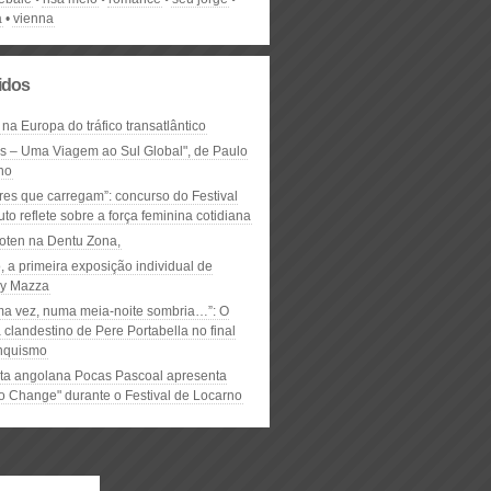
a
vienna
lidos
 na Europa do tráfico transatlântico
ós – Uma Viagem ao Sul Global", de Paulo
ho
res que carregam”: concurso do Festival
to reflete sobre a força feminina cotidiana
oten na Dentu Zona,
, a primeira exposição individual de
y Mazza
ma vez, numa meia-noite sombria…”: O
clandestino de Pere Portabella no final
nquismo
ta angolana Pocas Pascoal apresenta
to Change" durante o Festival de Locarno