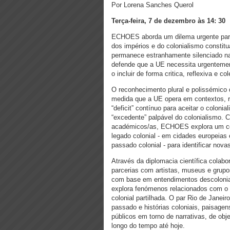
Por Lorena Sanches Querol
Terça-feira, 7 de dezembro às 14: 30
ECHOES aborda um dilema urgente para 
dos impérios e do colonialismo consti
permanece estranhamente silenciado na
defende que a UE necessita urgenteme
o incluir de forma critica, reflexiva e c
O reconhecimento plural e polissémico 
medida que a UE opera em contextos, r
“deficit” contínuo para aceitar o coloni
“excedente” palpável do colonialismo. 
académicos/as, ECHOES explora um con
legado colonial - em cidades europeias
passado colonial - para identificar nova
Através da diplomacia científica colabo
parcerias com artistas, museus e grupos
com base em entendimentos descoloniai
explora fenómenos relacionados com o p
colonial partilhada. O par Rio de Janeir
passado e histórias coloniais, paisag
públicos em torno de narrativas, de ob
longo do tempo até hoje.