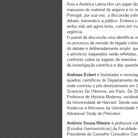
Ásia e América Latina têm um papel tão
manuseio do material de arquivo e os r
Portugal, por sua vez, a discussão sob
debate, trazendo-o a público. Embora o
tenha sido até agora lento, como em m
urgência.
O painel de discussão visa identificar 
no processo de revisão do legado colo
do debate é deliberadamente amplo: que
e artísticos saqueados serão refletidas
confronto sobre os lugares de memória 
da investigação científica e das questõ
Andreas Eckert
é historiador e investi
quadros científicos do Departamento d
onde concluiu o pós-doutoramento em 
Sciences De l’Homme
, em Paris. De 2
Professor de História Moderna, incidind
da Universidade de Harvard. Desde outu
Asiáticos e Africanos da Universidade 
Advanced Study de Princeton
.
António Sousa Ribeiro
é professor cat
(Estudos Germanísticos) da Faculdade d
Presidente do Conselho Consultivo Cien