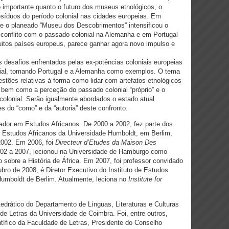
 importante quanto o futuro dos museus etnológicos, o
esíduos do período colonial nas cidades europeias. Em
re o planeado “Museu dos Descobrimentos” intensificou o
 conflito com o passado colonial na Alemanha e em Portugal
uitos países europeus, parece ganhar agora novo impulso e
os desafios enfrentados pelas ex-potências coloniais europeias
nial, tomando Portugal e a Alemanha como exemplos. O tema
stões relativas à forma como lidar com artefatos etnológicos
, bem como a perceção do passado colonial “próprio” e o
colonial. Serão igualmente abordados o estado atual
es do “como” e da “autoria” deste confronto.
gador em Estudos Africanos. De 2000 a 2002, fez parte dos
e Estudos Africanos da Universidade Humboldt, em Berlim,
2002. Em 2006, foi
Directeur d’Etudes da Maison Des
002 a 2007, lecionou na Universidade de Hamburgo como
o sobre a História de África. Em 2007, foi professor convidado
bro de 2008, é Diretor Executivo do Instituto de Estudos
Humboldt de Berlim. Atualmente, leciona no
Institute for
edrático do Departamento de Línguas, Literaturas e Culturas
e Letras da Universidade de Coimbra. Foi, entre outros,
tífico da Faculdade de Letras, Presidente do Conselho