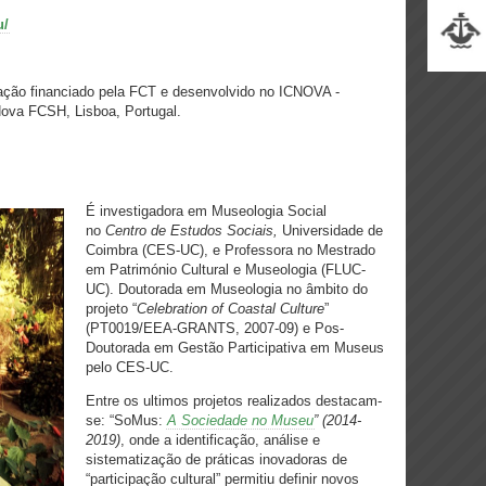
u/
gação financiado pela FCT e desenvolvido no ICNOVA -
Nova FCSH, Lisboa, Portugal.
É investigadora em Museologia Social
no
Centro de Estudos Sociais,
Universidade de
Coimbra (CES-UC), e Professora no Mestrado
em Património Cultural e Museologia (FLUC-
UC). Doutorada em Museologia no âmbito do
projeto “
Celebration of Coastal Culture
”
(PT0019/EEA-GRANTS, 2007-09) e Pos-
Doutorada em Gestão Participativa em Museus
pelo CES-UC.
Entre os ultimos projetos realizados destacam-
se: “SoMus:
A Sociedade no Museu
” (2014-
2019)
, onde a identificação, análise e
sistematização de práticas inovadoras de
“participação cultural” permitiu definir novos