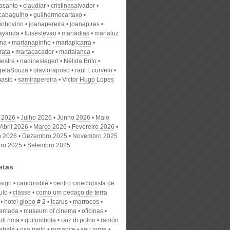
nasanto
claudiar
cristinasalvador
scabagulho
guilhermecartaxo
iobovino
joanapereira
joanapires
ayanda
luisestevao
mariadias
marialuz
ana
marianapinho
mariapicarra
rata
martacacador
martalanca
estre
nadinesiegert
Nélida Brito
gelaSouza
otavioraposo
raul f. curvelo
masio
samirapereira
Victor Hugo Lopes
 2026
Julho 2026
Junho 2026
Maio
Abril 2026
Março 2026
Fevereiro 2026
o 2026
Dezembro 2025
Novembro 2025
ro 2025
Setembro 2025
etas
esign
candomblé
centro cineclubista de
ulo
classe
como um pedaço de terra
hotel globo # 2
icarus
marrocos
 amada
museum of cinema
oficinas
di rima
quilombola
raiz di polon
ramón
ebalé
risa melo
romance
seu jorge