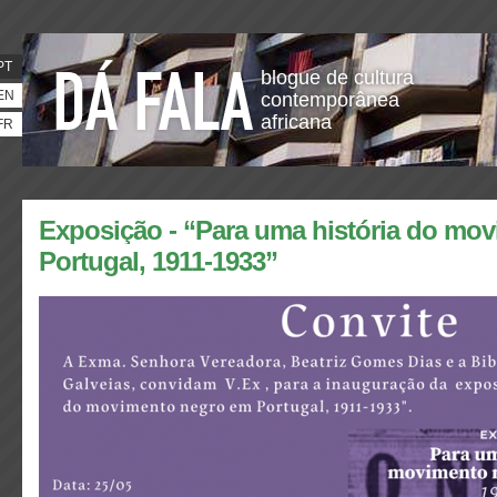
PT
blogue de cultura
EN
contemporânea
africana
FR
Exposição - “Para uma história do mo
Portugal, 1911-1933”