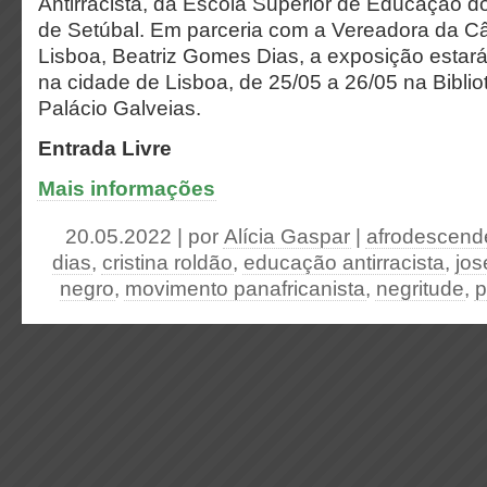
Antirracista, da Escola Superior de Educação do 
de Setúbal. Em parceria com a Vereadora da C
Lisboa, Beatriz Gomes Dias, a exposição estará
na cidade de Lisboa, de 25/05 a 26/05 na Biblio
Palácio Galveias.
Entrada Livre
Mais informações
20.05.2022 | por
Alícia Gaspar
|
afrodescend
dias
,
cristina roldão
,
educação antirracista
,
jos
negro
,
movimento panafricanista
,
negritude
,
p