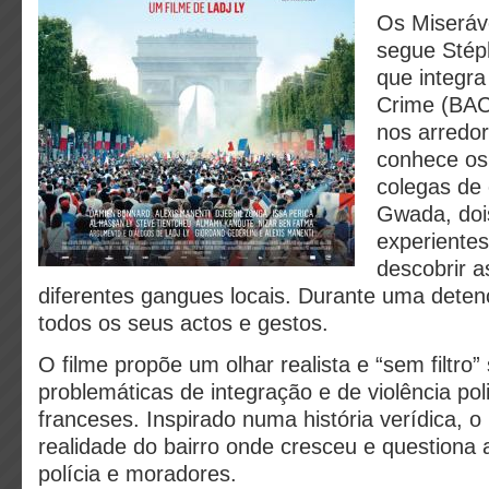
Os Miseráv
segue Stép
que integra
Crime (BAC
nos arredor
conhece os
colegas de 
Gwada, doi
experientes
descobrir a
diferentes gangues locais. Durante uma deten
todos os seus actos e gestos.
O filme propõe um olhar realista e “sem filtro”
problemáticas de integração e de violência pol
franceses. Inspirado numa história verídica, o 
realidade do bairro onde cresceu e questiona 
polícia e moradores.