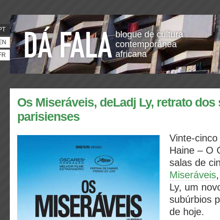
PT
blogue de cultura
EN
contemporânea
africana
FR
Os Miseráveis, deLadj Ly, retrato dos
parisienses
Vinte-cinco
Haine – O 
salas de ci
Miseráveis
Ly, um novo
subúrbios p
de hoje.