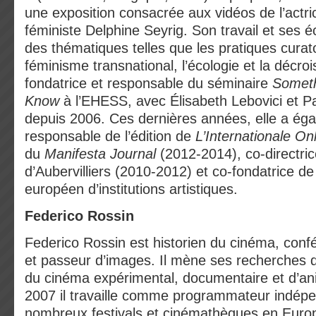
une exposition consacrée aux vidéos de l’actric
féministe Delphine Seyrig. Son travail et ses éc
des thématiques telles que les pratiques curato
féminisme transnational, l’écologie et la décro
fondatrice et responsable du séminaire
Someth
Know
à l’EHESS, avec Élisabeth Lebovici et Pa
depuis 2006. Ces dernières années, elle a ég
responsable de l’édition de
L’Internationale On
du
Manifesta Journal
(2012-2014), co-directri
d’Aubervilliers (2010-2012) et co-fondatrice de
européen d’institutions artistiques.
Federico Rossin
Federico Rossin est historien du cinéma, conf
et passeur d’images. Il mène ses recherches 
du cinéma expérimental, documentaire et d’an
2007 il travaille comme programmateur indép
nombreux festivals et cinémathèques en Europe.