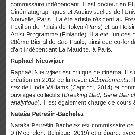
commissaire indépendant. Il est docteur en É
Cinématographiques et Audiovisuelles de l’Uni
Nouvelle, Paris. Il a été artiste résident au Fr
Pavillon du Palais de Tokyo (Paris) et au Helsin
Artist Programme (Finlande). Il a été l’un des
28
ème
Bienal de São Paulo, ainsi que co-fond
d’art indépendant La Maudite, à Paris.
Raphaël Nieuwjaer
Raphaël Nieuwjaer est critique de cinéma. Il s
création en 2012 de la revue
Débordements
. 
sex
de Linda Williams (Capricci, 2014) et cont
ouvrages collectifs (
Breaking Bad, Série Blan
analytique
). Il est également chargé de cours à 
Nataša Petrešin-Bachelez
Nataša Petrešin-Bachelez est commissaire de 
9 (Mechelen, Belgique, 2019) et prépare, ave