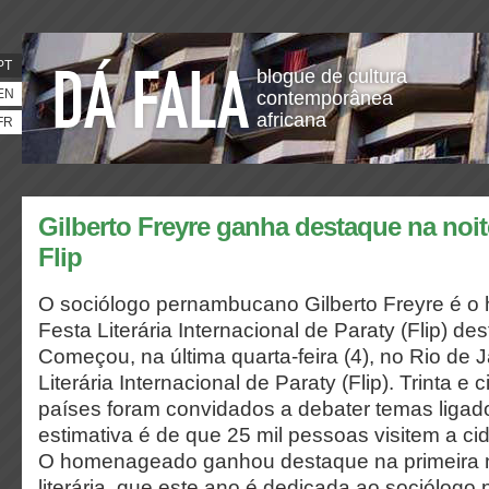
PT
blogue de cultura
EN
contemporânea
africana
FR
Gilberto Freyre ganha destaque na noit
Flip
O sociólogo pernambucano Gilberto Freyre é 
Festa Literária Internacional de Paraty (Flip) de
Começou, na última quarta-feira (4), no Rio de 
Literária Internacional de Paraty (Flip). Trinta e 
países foram convidados a debater temas ligados
estimativa é de que 25 mil pessoas visitem a ci
O homenageado ganhou destaque na primeira no
literária, que este ano é dedicada ao sociólog