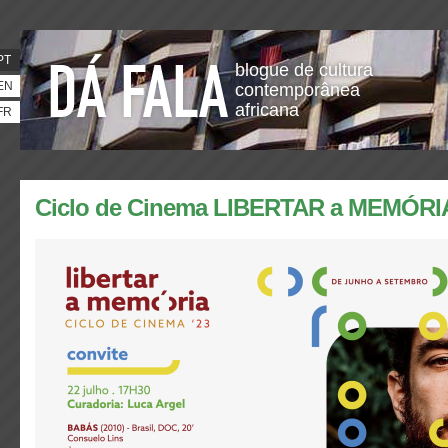
PT
blogue de cultura
EN
contemporânea
africana
FR
Ciclo de Cinema LIBERTAR a MEMÓRIA