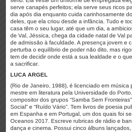
sério. Ela veste um uniforme de empregada el
serve canapés perfeitos; ela serve seus ricos 
dia após dia enquanto cuida carinhosamente do
deles, que ela criou desde a infância. Tudo e t
casa têm o seu lugar, até que um dia, a ambiciosa
de Val, Jéssica, chega da cidade natal de Val 
de admissão à faculdade. A presença jovem e c
perturba o equilíbrio de poder não dito, mas rig
tem de decidir onde está a sua lealdade e o que
a sacrificar.
LUCA ARGEL
(Rio de Janeiro, 1988), é licenciado em música
mestre em literatura pela Universidade do Porto.
compositor dos grupos “Samba Sem Fronteiras
Social” e “Ruído Vário”. Tem livros de poesia pu
em Espanha e em Portugal, um dos quais foi sem
Oceanos 2017. Escreve rubricas de rádio e ba
dança e cinema. Possui cinco álbuns lançados, 