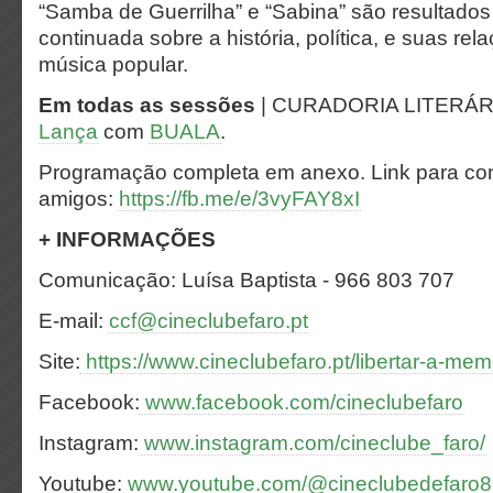
“Samba de Guerrilha” e “Sabina” são resultado
continuada sobre a história, política, e suas re
música popular.
Em todas as sessões
| CURADORIA LITERÁR
Lança
com
BUALA
.
Programação completa em anexo. Link para co
amigos:
https://fb.me/e/3vyFAY8xI
+ INFORMAÇÕES
Comunicação: Luísa Baptista - 966 803 707
E-mail:
ccf@cineclubefaro.pt
Site:
https://www.cineclubefaro.pt/libertar-a-mem
Facebook:
www.facebook.com/cineclubefaro
Instagram:
www.instagram.com/cineclube_faro/
Youtube:
www.youtube.com/@cineclubedefaro