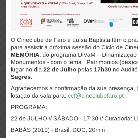
O Cineclube de Faro e Luísa Baptista têm o pra
para assistir à próxima sessão do Ciclo de Ci
MEMÓRIA
, do programa DiVaM – Dinamização 
Monumentos - com o tema “Patrimónios (des)con
lugar no dia
22 de Julho
pelas
17h30
no Auditó
Sagres
.
Agradecemos a
confirmação
da sua presença, 
lotação da sala para:
ccf@cineclubefaro.pt
PROGRAMA:
22 de JULHO // SÁBADO - 17:30 // Curadoria:
L
BABÁS (2010) - Brasil, DOC, 20min